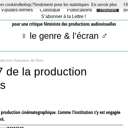
es cookies&nbsp;?Seulement pour les statistiques
En savoir plus
O
TV/plates-formes
Classique
Publications
Tribunes
Bl
S’abonner à la Lettre !
pour une critique féministe des productions audiovisuelles
♀ le genre & l’écran ♂
oduction française de films
 de la production
ms
la production cinématographique. Comme l’institution s’y est engagée
ré.