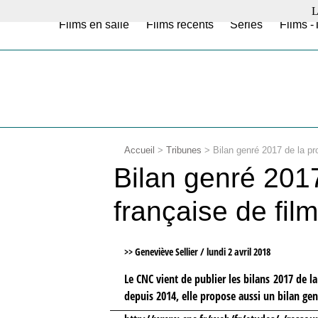
L
Films en salle
Films récents
Séries
Films -
Accueil
>
Tribunes
>
Bilan genré 2017 de la pr
Bilan genré 2017
française de fil
>> Geneviève Sellier /
lundi 2 avril 2018
Le CNC vient de publier les bilans 2017 de 
depuis 2014, elle propose aussi un bilan gen