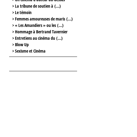
> La tribune de soutien à (…)
> Le témoin
> Femmes amoureuses de maris (…)
> « Les Amandiers » ou les (…)
> Hommage à Bertrand Tavernier
> Entretiens au cinéma du (…)
> Blow Up
> Sexisme et Cinéma