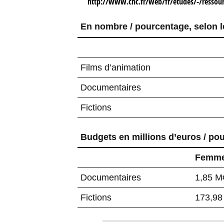
http://www.cnc.fr/web/fr/etudes/-/ressou
En nombre / pourcentage, selon le
Films d’animation
Documentaires
Fictions
Budgets en millions d’euros / po
Femm
Documentaires
1,85 M
Fictions
173,98