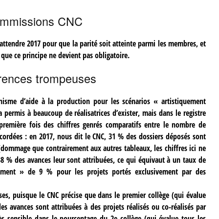
mmissions CNC
attendre 2017 pour que la parité soit atteinte parmi les membres, et
 que ce principe ne devient pas obligatoire.
rences trompeuses
nisme d’aide à la production pour les scénarios « artistiquement
permis à beaucoup de réalisatrices d’exister, mais dans le registre
première fois des chiffres genrés comparatifs entre le nombre de
cordées : en 2017, nous dit le CNC, 31 % des dossiers déposés sont
(dommage que contrairement aux autres tableaux, les chiffres ici ne
38 % des avances leur sont attribuées, ce qui équivaut à un taux de
ement » de 9 % pour les projets portés exclusivement par des
ses, puisque le CNC précise que dans le premier collège (qui évalue
es avances sont attribuées à des projets réalisés ou co-réalisés par
s sensible dans le pourcentage du 2e collège (qui évalue tous les