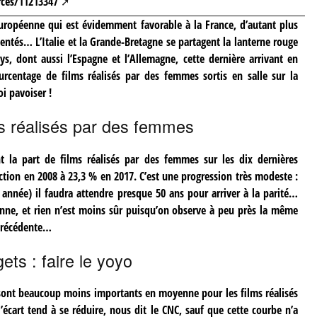
rces/11213347
ropéenne qui est évidemment favorable à la France, d’autant plus
entés… L’Italie et la Grande-Bretagne se partagent la lanterne rouge
ys, dont aussi l’Espagne et l’Allemagne, cette dernière arrivant en
urcentage de films réalisés par des femmes sortis en salle sur la
i pavoiser !
ms réalisés par des femmes
nt la part de films réalisés par des femmes sur les dix dernières
ction en 2008 à 23,3 % en 2017. C’est une progression très modeste :
nnée) il faudra attendre presque 50 ans pour arriver à la parité…
enne, et rien n’est moins sûr puisqu’on observe à peu près la même
 précédente…
ets : faire le yoyo
s sont beaucoup moins importants en moyenne pour les films réalisés
écart tend à se réduire, nous dit le CNC, sauf que cette courbe n’a