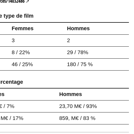
rces/14032486
 type de film
Femmes
Hommes
3
2
8 / 22%
29 / 78%
46 / 25%
180 / 75 %
urcentage
es
Hommes
€ / 7%
23,70 M€ / 93%
 M€ / 17%
859, M€ / 83 %