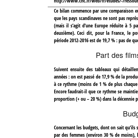
http://www.cnc.fr/web/fr/etudes/-/ressou
Ce bilan commence par une comparaison eu
que les pays scandinaves ne sont pas représ
(mais il s’agit d’une Europe réduite à 5 pa
deuxième). Ceci dit, pour la France, le po
période 2012-2016 est de 19,7 % : pas de quo
Part des fil
Suivent ensuite des tableaux qui détaille
années : on est passé de 17,9 % de la produ
à ce rythme (moins de 1 % de plus chaque a
Encore faudrait-il que ce rythme se mainti
proportion (+ ou – 20 %) dans la décennie
Budg
Concernant les budgets, dont on sait qu’il
par des femmes (environ 30 % de moins), l’