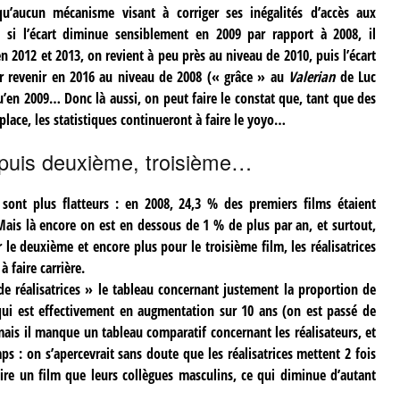
qu’aucun mécanisme visant à corriger ses inégalités d’accès aux
t, si l’écart diminue sensiblement en 2009 par rapport à 2008, il
 2012 et 2013, on revient à peu près au niveau de 2010, puis l’écart
r revenir en 2016 au niveau de 2008 (« grâce » au
Valerian
de Luc
qu’en 2009… Donc là aussi, on peut faire le constat que, tant que des
lace, les statistiques continueront à faire le yoyo…
 puis deuxième, troisième…
 sont plus flatteurs : en 2008, 24,3 % des premiers films étaient
Mais là encore on est en dessous de 1 % de plus par an, et surtout,
le deuxième et encore plus pour le troisième film, les réalisatrices
à faire carrière.
de réalisatrices » le tableau concernant justement la proportion de
, qui est effectivement en augmentation sur 10 ans (on est passé de
ais il manque un tableau comparatif concernant les réalisateurs, et
ps : on s’apercevrait sans doute que les réalisatrices mettent 2 fois
ire un film que leurs collègues masculins, ce qui diminue d’autant