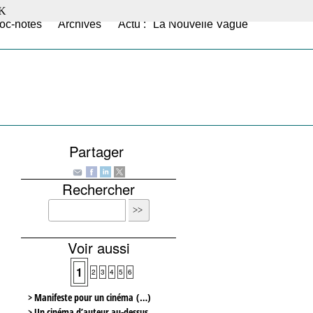
K
oc-notes
Archives
Actu : "La Nouvelle Vague"
Partager
Rechercher
Voir aussi
1
2
3
4
5
6
> Manifeste pour un cinéma (…)
> Un cinéma d’auteur au-dessus