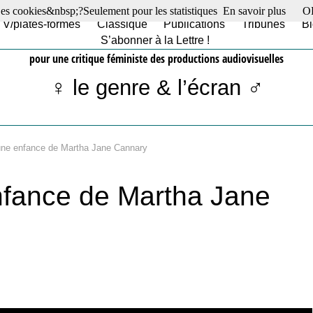
es cookies&nbsp;?Seulement pour les statistiques
En savoir plus
O
TV/plates-formes
Classique
Publications
Tribunes
Bl
S’abonner à la Lettre !
pour une critique féministe des productions audiovisuelles
♀ le genre & l’écran ♂
une enfance de Martha Jane Cannary
nfance de Martha Jane