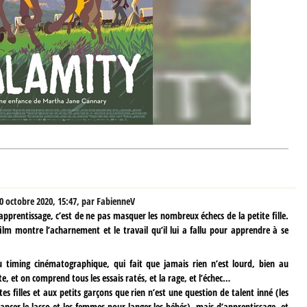
0 octobre 2020, 15:47
,
par
FabienneV
pprentissage, c’est de ne pas masquer les nombreux échecs de la petite fille.
film montre l’acharnement et le travail qu’il lui a fallu pour apprendre à se
 timing cinématographique, qui fait que jamais rien n’est lourd, bien au
e, et on comprend tous les essais ratés, et la rage, et l’échec…
tes filles et aux petits garçons que rien n’est une question de talent inné (les
ncer le lasso et les femmes pour langer les bébés), mais d’apprentissage, et