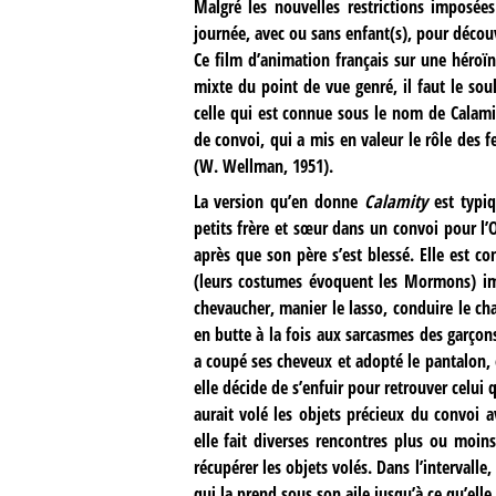
Malgré les nouvelles restrictions imposées
journée, avec ou sans enfant(s), pour découvr
Ce film d’animation français sur une héroï
mixte du point de vue genré, il faut le soul
celle qui est connue sous le nom de Calamit
de convoi, qui a mis en valeur le rôle de
(W. Wellman, 1951).
La version qu’en donne
Calamity
est typiq
petits frère et sœur dans un convoi pour l’
après que son père s’est blessé. Elle est c
(leurs costumes évoquent les Mormons) impo
chevaucher, manier le lasso, conduire le char
en butte à la fois aux sarcasmes des garço
a coupé ses cheveux et adopté le pantalon, 
elle décide de s’enfuir pour retrouver celui q
aurait volé les objets précieux du convoi 
elle fait diverses rencontres plus ou moins
récupérer les objets volés. Dans l’intervall
qui la prend sous son aile jusqu’à ce qu’elle