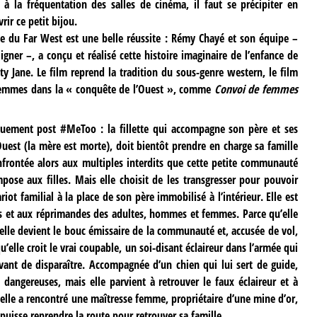
 à la fréquentation des salles de cinéma, il faut se précipiter en
ir ce petit bijou.
ne du Far West est une belle réussite : Rémy Chayé et son équipe –
igner –, a conçu et réalisé cette histoire imaginaire de l’enfance de
y Jane. Le film reprend la tradition du sous-genre western, le film
s femmes dans la « conquête de l’Ouest », comme
Convoi de femmes
uement post #MeToo : la fillette qui accompagne son père et ses
Ouest (la mère est morte), doit bientôt prendre en charge sa famille
onfrontée alors aux multiples interdits que cette petite communauté
se aux filles. Mais elle choisit de les transgresser pour pouvoir
iot familial à la place de son père immobilisé à l’intérieur. Elle est
ns et aux réprimandes des adultes, hommes et femmes. Parce qu’elle
elle devient le bouc émissaire de la communauté et, accusée de vol,
u’elle croit le vrai coupable, un soi-disant éclaireur dans l’armée qui
avant de disparaître. Accompagnée d’un chien qui lui sert de guide,
 dangereuses, mais elle parvient à retrouver le faux éclaireur et à
e, elle a rencontré une maîtresse femme, propriétaire d’une mine d’or,
 puisse reprendre la route pour retrouver sa famille.