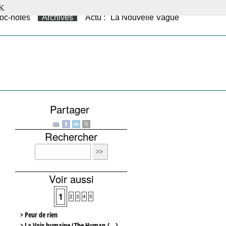
K
oc-notes
Archives
Actu : "La Nouvelle Vague"
Partager
Rechercher
Voir aussi
1
2
3
4
5
> Peur de rien
> La Voix humaine (The Human (…)