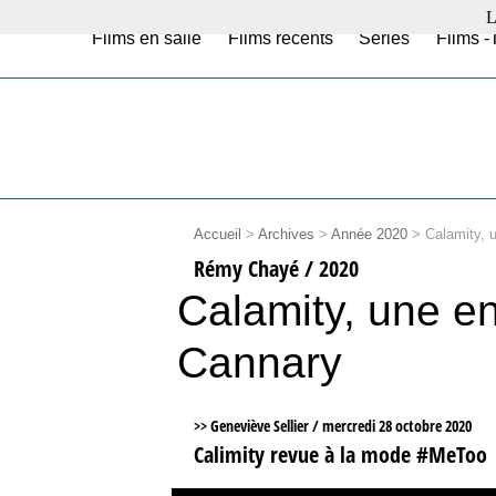
L
Films en salle
Films récents
Séries
Films -
Accueil
>
Archives
>
Année 2020
>
Calamity, 
Rémy Chayé / 2020
Calamity, une e
Cannary
>> Geneviève Sellier /
mercredi 28 octobre 2020
Calimity revue à la mode #MeToo