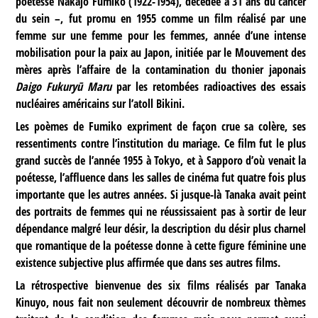
poétesse Nakajō Fumiko (1922-1954), décédée à 31 ans du cancer
du sein –, fut promu en 1955 comme un film réalisé par une
femme sur une femme pour les femmes, année d’une intense
mobilisation pour la paix au Japon, initiée par le Mouvement des
mères après l’affaire de la contamination du thonier japonais
Daigo Fukuryū Maru
par les retombées radioactives des essais
nucléaires américains sur l’atoll Bikini.
Les poèmes de Fumiko expriment de façon crue sa colère, ses
ressentiments contre l’institution du mariage. Ce film fut le plus
grand succès de l’année 1955 à Tokyo, et à Sapporo d’où venait la
poétesse, l’affluence dans les salles de cinéma fut quatre fois plus
importante que les autres années. Si jusque-là Tanaka avait peint
des portraits de femmes qui ne réussissaient pas à sortir de leur
dépendance malgré leur désir, la description du désir plus charnel
que romantique de la poétesse donne à cette figure féminine une
existence subjective plus affirmée que dans ses autres films.
La rétrospective bienvenue des six films réalisés par Tanaka
Kinuyo, nous fait non seulement découvrir de nombreux thèmes