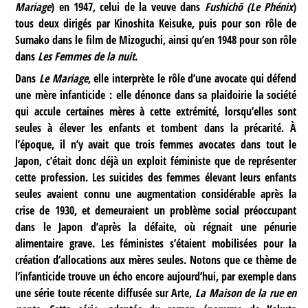
Mariage
) en 1947, celui de la veuve dans
Fushichō (Le Phénix
)
tous deux dirigés par Kinoshita Keisuke, puis pour son rôle de
Sumako dans le film de Mizoguchi, ainsi qu’en 1948 pour son rôle
dans
Les Femmes de la nuit
.
Dans
Le Mariage
, elle interprète le rôle d’une avocate qui défend
une mère infanticide : elle dénonce dans sa plaidoirie la société
qui accule certaines mères à cette extrémité, lorsqu’elles sont
seules à élever les enfants et tombent dans la précarité. À
l’époque, il n’y avait que trois femmes avocates dans tout le
Japon, c’était donc déjà un exploit féministe que de représenter
cette profession. Les suicides des femmes élevant leurs enfants
seules avaient connu une augmentation considérable après la
crise de 1930, et demeuraient un problème social préoccupant
dans le Japon d’après la défaite, où régnait une pénurie
alimentaire grave. Les féministes s’étaient mobilisées pour la
création d’allocations aux mères seules. Notons que ce thème de
l’infanticide trouve un écho encore aujourd’hui, par exemple dans
une série toute récente diffusée sur Arte,
La Maison de la rue en