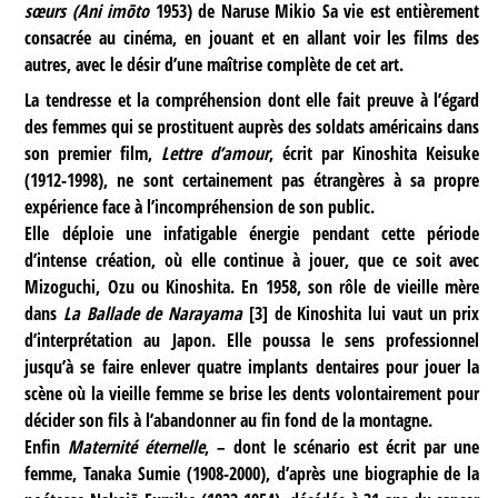
sœurs (Ani imōto
1953) de Naruse Mikio Sa vie est entièrement
consacrée au cinéma, en jouant et en allant voir les films des
autres, avec le désir d’une maîtrise complète de cet art.
La tendresse et la compréhension dont elle fait preuve à l’égard
des femmes qui se prostituent auprès des soldats américains dans
son premier film,
Lettre d’amour
, écrit par Kinoshita Keisuke
(1912-1998), ne sont certainement pas étrangères à sa propre
expérience face à l’incompréhension de son public.
Elle déploie une infatigable énergie pendant cette période
d’intense création, où elle continue à jouer, que ce soit avec
Mizoguchi, Ozu ou Kinoshita. En 1958, son rôle de vieille mère
dans
La Ballade de Narayama
[
3
]
de Kinoshita lui vaut un prix
d’interprétation au Japon. Elle poussa le sens professionnel
jusqu’à se faire enlever quatre implants dentaires pour jouer la
scène où la vieille femme se brise les dents volontairement pour
décider son fils à l’abandonner au fin fond de la montagne.
Enfin
Maternité éternelle
, – dont le scénario est écrit par une
femme, Tanaka Sumie (1908-2000), d’après une biographie de la