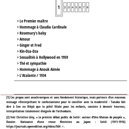
1
2
3
4
5
6
7
8
> Le Premier maître
> Hommage à Claudia Cardinale
> Rosemary’s baby
> Amour
> Ginger et Fred
> Kin-Dza-Dza
> Sexualités à Hollywood en 1959
> Thé et sympathie
> Hommage à Anouk Aimée
> L’Atalante / 1934
[
1
]
Ces propos sont anachroniques et sans fondement historique, mais porteurs d’un nouveau
message réinterprétant le confucianisme pour le concilier avec la modernité : Tanaka fait
dire à Sen no Rikyū que la piété filiale pour les enfants, consiste à devenir heureux,
interprétation totalement éloignée de l’orthodoxie.
[
2
]
Voir Christine Lévy, « Le premier débat public de Seitō : autour d’Une Maison de poupée »,
Dossier. Naissance d’une revue féministe au Japon : Seitō (1911-1916)
https://journals.openedition.org/ebisu/564
.