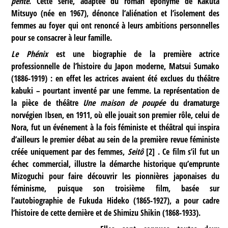
pente
. Cette série, adaptée du roman éponyme de Kakuta
Mitsuyo (née en 1967), dénonce l’aliénation et l’isolement des
femmes au foyer qui ont renoncé à leurs ambitions personnelles
pour se consacrer à leur famille.
Le Phénix
est une biographie de la première actrice
professionnelle de l’histoire du Japon moderne, Matsui Sumako
(1886-1919) : en effet les actrices avaient été exclues du théâtre
kabuki – pourtant inventé par une femme. La représentation de
la pièce de théâtre
Une maison de poupée
du dramaturge
norvégien Ibsen, en 1911, où elle jouait son premier rôle, celui de
Nora, fut un événement à la fois féministe et théâtral qui inspira
d’ailleurs le premier débat au sein de la première revue féministe
créée uniquement par des femmes,
Seitô
[
2
]
. Ce film s’il fut un
échec commercial, illustre la démarche historique qu’emprunte
Mizoguchi pour faire découvrir les pionnières japonaises du
féminisme, puisque son troisième film, basée sur
l’autobiographie de Fukuda Hideko (1865-1927), a pour cadre
l’histoire de cette dernière et de Shimizu Shikin (1868-1933).