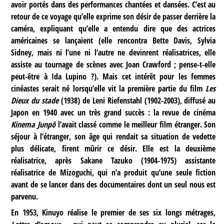
avoir portés dans des performances chantées et dansées. C’est au
retour de ce voyage qu’elle exprime son désir de passer derrière la
caméra, expliquant qu’elle a entendu dire que des actrices
américaines se lançaient (elle rencontra Bette Davis, Sylvia
Sidney, mais ni l’une ni l’autre ne devinrent réalisatrices, elle
assiste au tournage de scènes avec Joan Crawford ; pense-t-elle
peut-être à Ida Lupino ?). Mais cet intérêt pour les femmes
cinéastes serait né lorsqu’elle vit la première partie du film
Les
Dieux du stade
(1938) de Leni Riefenstahl (1902-2003), diffusé au
Japon en 1940 avec un très grand succès : la revue de cinéma
Kinema Junpō
l’avait classé comme le meilleur film étranger. Son
séjour à l’étranger, son âge qui rendait sa situation de vedette
plus délicate, firent mûrir ce désir. Elle est la deuxième
réalisatrice, après Sakane Tazuko (1904-1975) assistante
réalisatrice de Mizoguchi, qui n’a produit qu’une seule fiction
avant de se lancer dans des documentaires dont un seul nous est
parvenu.
En 1953, Kinuyo réalise le premier de ses six longs métrages,