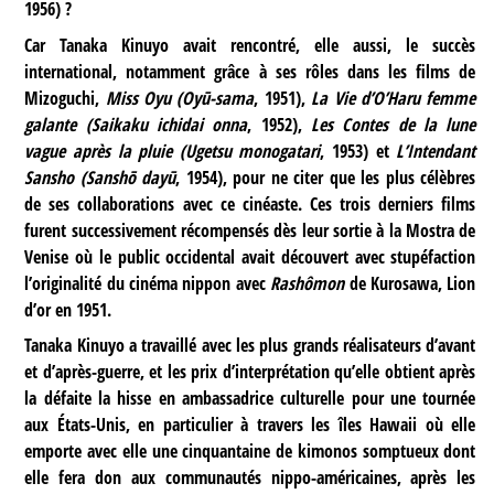
1956) ?
Car Tanaka Kinuyo avait rencontré, elle aussi, le succès
international, notamment grâce à ses rôles dans les films de
Mizoguchi,
Miss Oyu (Oyū-sama
, 1951),
La Vie d’O’Haru femme
galante (Saikaku ichidai onna
, 1952),
Les Contes de la lune
vague après la pluie (Ugetsu monogatari
, 1953) et
L’Intendant
Sansho (Sanshō dayū
, 1954), pour ne citer que les plus célèbres
de ses collaborations avec ce cinéaste. Ces trois derniers films
furent successivement récompensés dès leur sortie à la Mostra de
Venise où le public occidental avait découvert avec stupéfaction
l’originalité du cinéma nippon avec
Rashômon
de Kurosawa, Lion
d’or en 1951.
Tanaka Kinuyo a travaillé avec les plus grands réalisateurs d’avant
et d’après-guerre, et les prix d’interprétation qu’elle obtient après
la défaite la hisse en ambassadrice culturelle pour une tournée
aux États-Unis, en particulier à travers les îles Hawaii où elle
emporte avec elle une cinquantaine de kimonos somptueux dont
elle fera don aux communautés nippo-américaines, après les