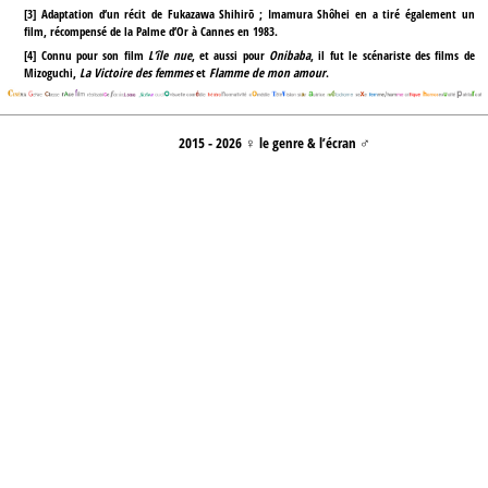
[
3
]
Adaptation d’un récit de Fukazawa Shihirō ; Imamura Shôhei en a tiré également un
film, récompensé de la Palme d’Or à Cannes en 1983.
[
4
]
Connu pour son film
L’île nue
, et aussi pour
Onibaba
, il fut le scénariste des films de
Mizoguchi,
La Victoire des femmes
et
Flamme de mon amour
.
2015 - 2026 ♀ le genre & l’écran ♂