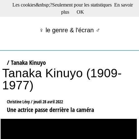
Les cookies&nbsp;?Seulement pour les statistiques
En savoir
☰ Menu
plus
OK
Films en salle
Films récents
♀ le genre & l’écran ♂
Séries
Films -TV/plates-formes
Classique
Publications
/ Tanaka Kinuyo
Tribunes
Tanaka Kinuyo (1909-
Bloc-notes
Archives
1977)
Actu : "La Nouvelle Vague"
S’abonner à la Lettre !
Christine Lévy /
jeudi 28 avril 2022
Une actrice passe derrière la caméra