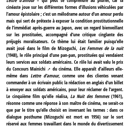
Lettre d’amour
– qui peut se comprendre au pluriel, car la
cinéaste joue sur les différentes formes d’illusions véhiculées par
l’amour épistolaire ; c’est un mélodrame autour d’un amour perdu
mais qui sert de prétexte à exposer la condition prostitutionnelle
de l’immédiat après-guerre au Japon, avec un regard bienveillant
sur les prostituées, accompagné d’une critique cinglante des
préjugés moralisateurs. Ce thème lui était familier puisqu’elle
avait joué dans le film de Mizoguchi,
Les Femmes de la nuit
(1948), le rôle principal d’une pan-pan, prostituées qui vendaient
leurs services aux soldats américains. Ce rôle lui avait valu le prix
du
Concours Mainichi
du cinéma. Elle apparaît d’ailleurs elle-
même dans
Lettre d’amour
, comme une des clientes venant
commander à un écrivain public la rédaction en anglais d’un billet
à envoyer aux soldats américains, pour leur réclamer de l’argent.
Le cinquième film qu’elle réalisa,
La Nuit des femmes
(1961),
résonne comme une réponse à son maître de cinéma, ne serait-ce
que par le titre qu’elle choisit en inversant les termes : dans ce
dialogue posthume (Mizoguchi est mort en 1956) sur le sort
réservé aux femmes travaillant dans le monde du divertissement