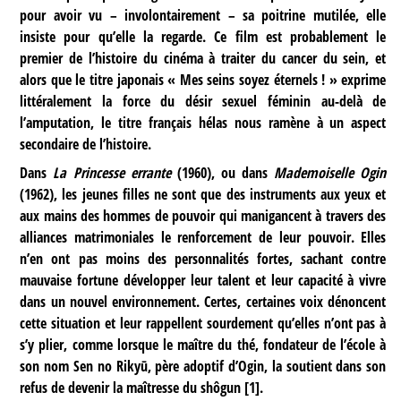
pour avoir vu – involontairement – sa poitrine mutilée, elle
insiste pour qu’elle la regarde. Ce film est probablement le
premier de l’histoire du cinéma à traiter du cancer du sein, et
alors que le titre japonais « Mes seins soyez éternels ! » exprime
littéralement la force du désir sexuel féminin au-delà de
l’amputation, le titre français hélas nous ramène à un aspect
secondaire de l’histoire.
Dans
La Princesse errante
(1960), ou dans
Mademoiselle Ogin
(1962), les jeunes filles ne sont que des instruments aux yeux et
aux mains des hommes de pouvoir qui manigancent à travers des
alliances matrimoniales le renforcement de leur pouvoir. Elles
n’en ont pas moins des personnalités fortes, sachant contre
mauvaise fortune développer leur talent et leur capacité à vivre
dans un nouvel environnement. Certes, certaines voix dénoncent
cette situation et leur rappellent sourdement qu’elles n’ont pas à
s’y plier, comme lorsque le maître du thé, fondateur de l’école à
son nom Sen no Rikyū, père adoptif d’Ogin, la soutient dans son
refus de devenir la maîtresse du shôgun
[
1
]
.