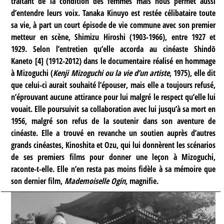
traitant de la condition des femmes mais nous permet aussi
d’entendre leurs voix. Tanaka Kinuyo est restée célibataire toute
sa vie, à part un court épisode de vie commune avec son premier
metteur en scène, Shimizu Hiroshi (1903-1966), entre 1927 et
1929. Selon l’entretien qu’elle accorda au cinéaste Shindō
Kaneto
[
4
]
(1912-2012) dans le documentaire réalisé en hommage
à Mizoguchi (
Kenji Mizoguchi ou la vie d’un artiste
, 1975), elle dit
que celui-ci aurait souhaité l’épouser, mais elle a toujours refusé,
n’éprouvant aucune attirance pour lui malgré le respect qu’elle lui
vouait. Elle poursuivit sa collaboration avec lui jusqu’à sa mort en
1956, malgré son refus de la soutenir dans son aventure de
cinéaste. Elle a trouvé en revanche un soutien auprès d’autres
grands cinéastes, Kinoshita et Ozu, qui lui donnèrent les scénarios
de ses premiers films pour donner une leçon à Mizoguchi,
raconte-t-elle. Elle n’en resta pas moins fidèle à sa mémoire que
son dernier film,
Mademoiselle Ogin
, magnifie.