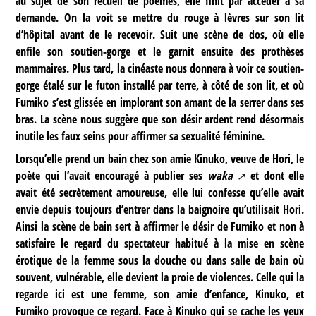
au sujet de son recueil de poèmes, elle finit par accéder à sa
demande. On la voit se mettre du rouge à lèvres sur son lit
d’hôpital avant de le recevoir. Suit une scène de dos, où elle
enfile son soutien-gorge et le garnit ensuite des prothèses
mammaires. Plus tard, la cinéaste nous donnera à voir ce soutien-
gorge étalé sur le futon installé par terre, à côté de son lit, et où
Fumiko s’est glissée en implorant son amant de la serrer dans ses
bras. La scène nous suggère que son désir ardent rend désormais
inutile les faux seins pour affirmer sa sexualité féminine.
Lorsqu’elle prend un bain chez son amie Kinuko, veuve de Hori, le
poète qui l’avait encouragé à publier ses
waka
et dont elle
avait été secrètement amoureuse, elle lui confesse qu’elle avait
envie depuis toujours d’entrer dans la baignoire qu’utilisait Hori.
Ainsi la scène de bain sert à affirmer le désir de Fumiko et non à
satisfaire le regard du spectateur habitué à la mise en scène
érotique de la femme sous la douche ou dans salle de bain où
souvent, vulnérable, elle devient la proie de violences. Celle qui la
regarde ici est une femme, son amie d’enfance, Kinuko, et
Fumiko provoque ce regard. Face à Kinuko qui se cache les yeux