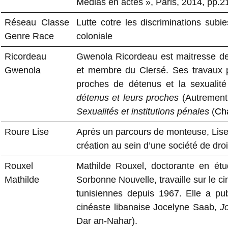
Médias en actes », Paris, 2014, pp.2
Réseau Classe
Lutte cotre les discriminations subi
Genre Race
coloniale
Ricordeau
Gwenola Ricordeau est maitresse de c
Gwenola
et membre du Clersé. Ses travaux p
proches de détenus et la sexualité 
détenus et leurs proches
(Autrement
Sexualités et institutions pénales
(
Cha
Roure Lise
Après un parcours de monteuse, Lise 
création au sein d’une société de droi
Rouxel
Mathilde Rouxel, doctorante en étu
Mathilde
Sorbonne Nouvelle, travaille sur le c
tunisiennes depuis 1967. Elle a p
cinéaste libanaise Jocelyne Saab,
J
Dar an-Nahar).