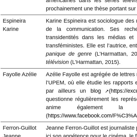
américaines dans les séries télév
prochainement une thèse portant sur
Espineira
Karine Espineira est sociologue des 
Karine
de la communication. Ses reche
transidentités dans les médias et s
transféministes. Elle est l’autrice, 
panique de genre
(L’Harmattan, 2
télévision
(L’Harmattan, 2015).
Fayolle Azélie
Azélie Fayolle est agrégée de lettres
l’UPEM, où elle étudie les rapports en
par ailleurs un
blog
(
https://ex
questionne régulièrement les représe
anime également l
(
https://www.facebook.com/F%C3%
Ferron-Guillot
Jeanne Ferron-Guillot est journaliste 
Jeanne
ici son appétence pour le cinéma, le 