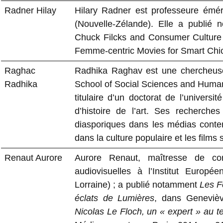
Radner Hilay
Hilary Radner est professeure émér
(Nouvelle-Zélande). Elle a publié
Chuck Filcks and Consumer Culture
Femme-centric Movies for Smart Chi
Raghac
Radhika Raghav est une chercheuse
Radhika
School of Social Sciences and Humanit
titulaire d’un doctorat de l’universit
d’histoire de l’art. Ses recherches
diasporiques dans les médias contem
dans la culture populaire et les films 
Renaut Aurore
Aurore Renaut, maîtresse de co
audiovisuelles à l’Institut Europ
Lorraine) ; a publié notamment
Les F
éclats de Lumières
, dans Genevièv
Nicolas Le Floch, un « expert » au 