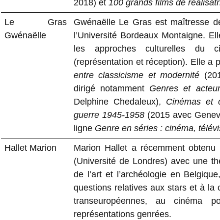
2018) et
100 grands films de réalisatr
Le Gras
Gwénaëlle Le Gras est maîtresse d
Gwénaëlle
l’Université Bordeaux Montaigne. Ell
les approches culturelles du c
(représentation et réception). Elle a 
entre classicisme et modernité
(20
dirigé notamment
Genres et acteu
Delphine Chedaleux),
Cinémas et c
guerre 1945-1958
(2015 avec Genevièv
ligne
Genre en séries : cinéma, télév
Hallet Marion
Marion Hallet a récemment obtenu 
(Université de Londres) avec une thè
de l’art et l’archéologie en Belgiqu
questions relatives aux stars et à la c
transeuropéennes, au cinéma po
représentations genrées.