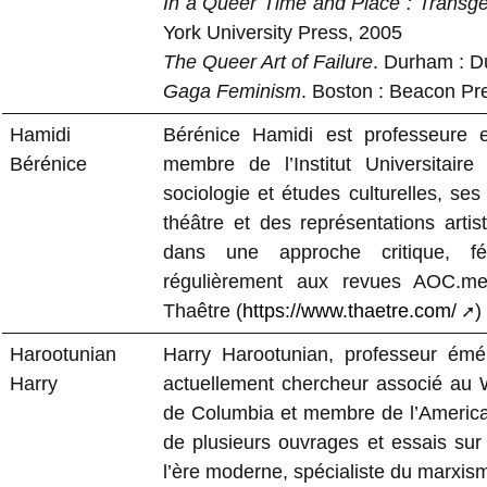
In a Queer Time and Place : Transge
York University Press, 2005
The Queer Art of Failure
. Durham : D
Gaga Feminism
. Boston : Beacon Pr
Hamidi
Bérénice Hamidi est professeure e
Bérénice
membre de l’Institut Universitair
sociologie et études culturelles, ses
théâtre et des représentations artist
dans une approche critique, fémi
régulièrement aux revues AOC.medi
Thaêtre (
https://www.thaetre.com/
)
Harootunian
Harry Harootunian, professeur émér
Harry
actuellement chercheur associé au W
de Columbia et membre de l’American
de plusieurs ouvrages et essais sur l
l’ère moderne, spécialiste du marxism