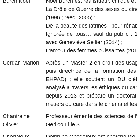
Burch Noël
Noël Burch est réalisateur, critique e
La Drôle de Guerre des sexes du cin
(1996 ; réed. 2005) ;
De la beauté des latrines : pour réhabi
Ignorée de tous… sauf du public : 1
avec Geneviève Sellier (2014) ;
L’amour des femmes puissantes (201
Cerdan Marion
Après un Master 2 en droit des usa
puis directrice de la formation des a
EHPAD) ; elle soutient un DU d’ét
analysé à travers les éthiques du care
depuis 2013 et prépare un doctorat 
métiers du care dans le cinéma et les
Chantraine
Professeur émérite des sciences de l
Olivier
Geriico-Lille 3
Chedaleux
Delphine Chedaleux est chercheuse se