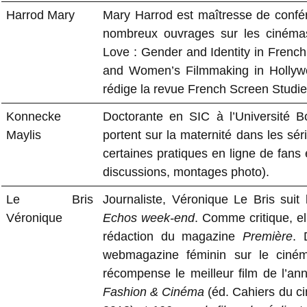
Harrod Mary
Mary Harrod est maîtresse de confé
nombreux ouvrages sur les cinémas
Love : Gender and Identity in Fren
and Women’s Filmmaking in Hollywood
rédige la revue French Screen Studie
Konnecke
Doctorante en SIC à l’Université 
Maylis
portent sur la maternité dans les sé
certaines pratiques en ligne de fans 
discussions, montages photo).
Le Bris
Journaliste, Véronique Le Bris sui
Véronique
Echos week-end
. Comme critique, e
rédaction du magazine
Première
. 
webmagazine féminin sur le ciném
récompense le meilleur film de l’ann
Fashion & Cinéma
(éd. Cahiers du c