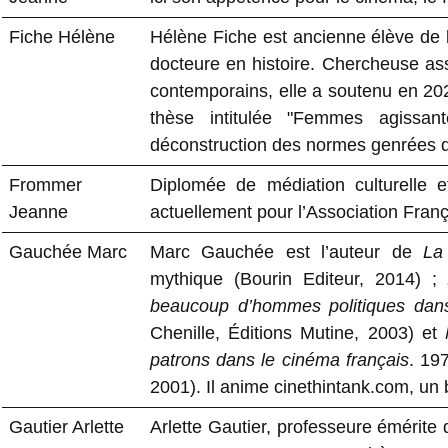
Fiche Hélène
Hélène Fiche est ancienne élève de 
docteure en histoire. Chercheuse as
contemporains, elle a soutenu en 20
thèse intitulée "Femmes agissa
déconstruction des normes genrées da
Frommer
Diplomée de médiation culturelle et
Jeanne
actuellement pour l’Association Fran
Gauchée Marc
Marc Gauchée est l’auteur de
La
mythique (Bourin Editeur, 2014) 
beaucoup d’hommes politiques dans
Chenille, Éditions Mutine, 2003) et
patrons dans le cinéma français
. 19
2001). Il anime cinethintank.com, un b
Gautier Arlette
Arlette Gautier, professeure émérite 