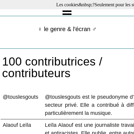
Les cookies&nbsp;?Seulement pour les st
☰ Menu
Films en salle
Films récents
♀ le genre & l’écran ♂
Séries
Films -TV/plates-formes
Classique
Publications
100 contributrices /
Tribunes
Bloc-notes
contributeurs
Archives
Actu : "La Nouvelle Vague"
S’abonner à la Lettre !
@touslesgouts
@touslesgouts est le pseudonyme d’
secteur privé. Elle a contribué à dif
particulièrement la musique.
Alaouf Leïla
Leïla Alaouf est une journaliste trava
et antiracistes. Elle publie, entre au