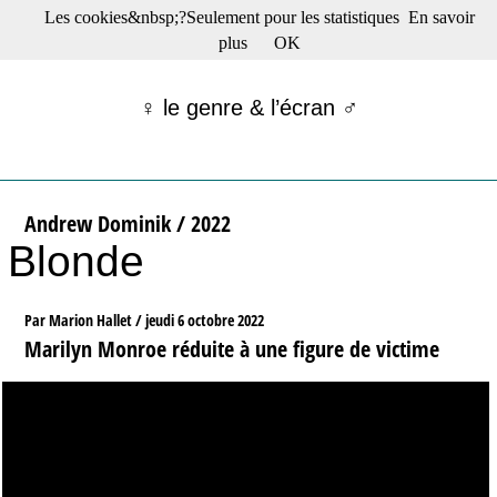
Les cookies&nbsp;?Seulement pour les statistiques
En savoir
☰ Menu
plus
OK
Films en salle
Films récents
♀ le genre & l’écran ♂
Séries
Films -TV/plates-formes
Classique
Publications
Andrew Dominik / 2022
Tribunes
Blonde
Bloc-notes
Archives
Actu : "La Nouvelle Vague"
Par Marion Hallet /
jeudi 6 octobre 2022
S’abonner à la Lettre !
Marilyn Monroe réduite à une figure de victime