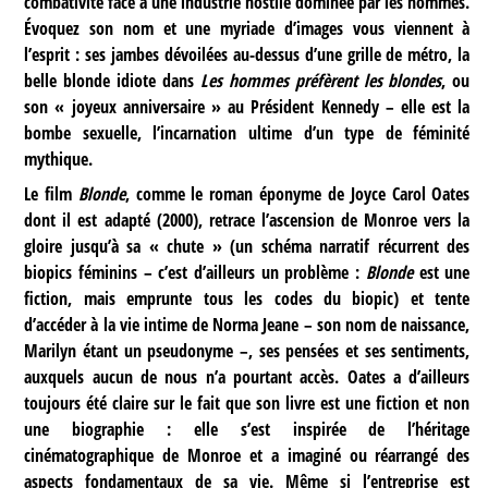
combativité face à une industrie hostile dominée par les hommes.
Évoquez son nom et une myriade d’images vous viennent à
l’esprit : ses jambes dévoilées au-dessus d’une grille de métro, la
belle blonde idiote dans
Les hommes préfèrent les blondes
, ou
son « joyeux anniversaire » au Président Kennedy – elle est la
bombe sexuelle, l’incarnation ultime d’un type de féminité
mythique.
Le film
Blonde
, comme le roman éponyme de Joyce Carol Oates
dont il est adapté (2000), retrace l’ascension de Monroe vers la
gloire jusqu’à sa « chute » (un schéma narratif récurrent des
biopics féminins – c’est d’ailleurs un problème :
Blonde
est une
fiction, mais emprunte tous les codes du biopic) et tente
d’accéder à la vie intime de Norma Jeane – son nom de naissance,
Marilyn étant un pseudonyme –, ses pensées et ses sentiments,
auxquels aucun de nous n’a pourtant accès. Oates a d’ailleurs
toujours été claire sur le fait que son livre est une fiction et non
une biographie : elle s’est inspirée de l’héritage
cinématographique de Monroe et a imaginé ou réarrangé des
aspects fondamentaux de sa vie. Même si l’entreprise est