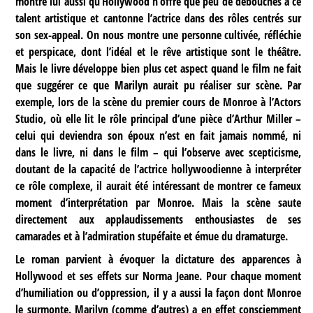
montre lui aussi qu’Hollywood n’offre que peu de débouchés à ce
talent artistique et cantonne l’actrice dans des rôles centrés sur
son sex-appeal. On nous montre une personne cultivée, réfléchie
et perspicace, dont l’idéal et le rêve artistique sont le théâtre.
Mais le livre développe bien plus cet aspect quand le film ne fait
que suggérer ce que Marilyn aurait pu réaliser sur scène. Par
exemple, lors de la scène du premier cours de Monroe à l’Actors
Studio, où elle lit le rôle principal d’une pièce d’Arthur Miller –
celui qui deviendra son époux n’est en fait jamais nommé, ni
dans le livre, ni dans le film – qui l’observe avec scepticisme,
doutant de la capacité de l’actrice hollywoodienne à interpréter
ce rôle complexe, il aurait été intéressant de montrer ce fameux
moment d’interprétation par Monroe. Mais la scène saute
directement aux applaudissements enthousiastes de ses
camarades et à l’admiration stupéfaite et émue du dramaturge.
Le roman parvient à évoquer la dictature des apparences à
Hollywood et ses effets sur Norma Jeane. Pour chaque moment
d’humiliation ou d’oppression, il y a aussi la façon dont Monroe
le surmonte. Marilyn (comme d’autres) a en effet consciemment