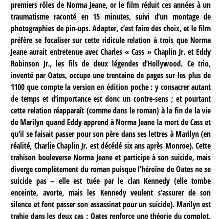
premiers rôles de Norma Jeane, or le film réduit ces années à un
traumatisme raconté en 15 minutes, suivi d’un montage de
photographies de pin-ups. Adapter, c’est faire des choix, et le film
préfère se focaliser sur cette ridicule relation à trois que Norma
Jeane aurait entretenue avec Charles « Cass » Chaplin Jr. et Eddy
Robinson Jr., les fils de deux légendes d’Hollywood. Ce trio,
inventé par Oates, occupe une trentaine de pages sur les plus de
1100 que compte la version en édition poche : y consacrer autant
de temps et d’importance est donc un contre-sens ; et pourtant
cette relation réapparaît (comme dans le roman) à la fin de la vie
de Marilyn quand Eddy apprend à Norma Jeane la mort de Cass et
qu’il se faisait passer pour son père dans ses lettres à Marilyn (en
réalité, Charlie Chaplin Jr. est décédé six ans après Monroe). Cette
trahison bouleverse Norma Jeane et participe à son suicide, mais
diverge complètement du roman puisque l’héroïne de Oates ne se
suicide pas – elle est tuée par le clan Kennedy (elle tombe
enceinte, avorte, mais les Kennedy veulent s’assurer de son
silence et font passer son assassinat pour un suicide). Marilyn est
trahie dans les deux cas : Oates renforce une théorie du complot,