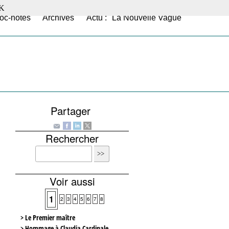
K
oc-notes
Archives
Actu : "La Nouvelle Vague"
Partager
Rechercher
Voir aussi
1
2
3
4
5
6
7
8
> Le Premier maître
> Hommage à Claudia Cardinale