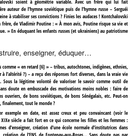
lovski soient à géométrie variable. Avec un frère qui lui fait
ère auteur de l’hymne soviétique puis de l’hymne russe – Serguéi
ne à stabiliser ses convictions ? Finies les audaces ! Kontchalovski
 frère, de Vladimir Poutine : « À mon avis, Poutine risque sa vie et
ue. » En éduquant les enfants russes (et ukrainiens) au patriotisme
nstruire, enseigner, éduquer…
us comme « en retard
[
6
]
» – tribus, autochtones, indigènes, ethnies,
’altérité ?) – a reçu des réponses fort diverses, dans la vraie vie
. Sous la légitime volonté de valoriser le savoir comme outil de
 sans doute en embuscade des motivations moins nobles : faire de
s ouvriers, de bons soviétiques, de bons Sénégalais, etc. Peut-on
t, finalement, tout le monde ?
ier exemple en date, est assez creux et peu convaincant (voir le
Xe siècle a fait fort en ce qui concerne les filles et les femmes :
mmes d’enseigner, création d’une école normale d’institutrices dans
, création de l’ENS de Fontenay-aux-Roses… Sans doute pas par