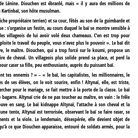
e Lénine. Diouchen est ébranlé, mais « il y aura des millions de
 à Kartinbaï, son hôte musulman.
iche propriétaire terrien) et sa cour, fêtés au son de la guimbarde et
se : s’organise un festin, au cours duquel le baï se montre sensible à
 les villageois de lui avoir volé deux chameaux. C’en est trop pour
oite le travail du peuple, vous n’avez plus le pouvoir ». Le baï dit
ive, le maître. Diouchen, qui a trop forcé sur le koumi, propose un
ire de cheval. Un villageois plus solide prend sa place, et perd la
our caser sa fille, peu enthousiaste, auprès du puissant baï.
nt tes ennemis ? » – « le baï, les capitalistes, les millionnaires, le
e ses élèves, on le voit sourire, enfin ! Altynaï, elle, est triste,
rcher pour le mariage, se fait mettre à la porte de la classe. Le baï
 bagarre. Altynaï crie de ne pas toucher au maître, en vain : le frêle
ouve en sang. Le baï kidnappe Altynaï, l’attache à son cheval et la
e tente, Altynaï est terrorisée, observant le baï se faire raser, se
ments et la viole. Le lendemain, désespérée, elle devient objet de
u’à ce que Diouchen apparaisse, entouré de soldats armés, pour la