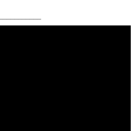
___________