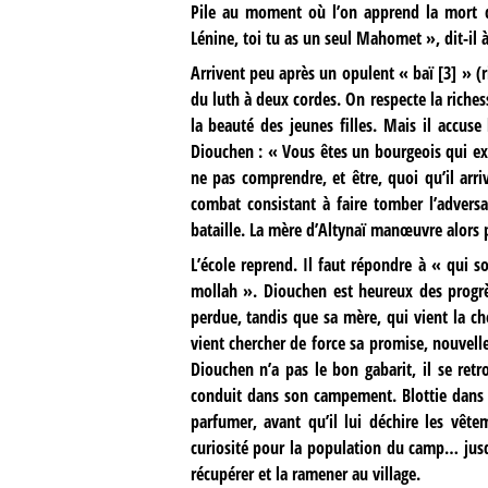
Pile au moment où l’on apprend la mort d
Lénine, toi tu as un seul Mahomet », dit-il
Arrivent peu après un opulent « baï
[
3
]
» (r
du luth à deux cordes. On respecte la riches
la beauté des jeunes filles. Mais il accuse
Diouchen : « Vous êtes un bourgeois qui expl
ne pas comprendre, et être, quoi qu’il arr
combat consistant à faire tomber l’adversa
bataille. La mère d’Altynaï manœuvre alors p
L’école reprend. Il faut répondre à « qui so
mollah ». Diouchen est heureux des progrès d
perdue, tandis que sa mère, qui vient la che
vient chercher de force sa promise, nouvelle
Diouchen n’a pas le bon gabarit, il se retr
conduit dans son campement. Blottie dans un
parfumer, avant qu’il lui déchire les vête
curiosité pour la population du camp… jusq
récupérer et la ramener au village.