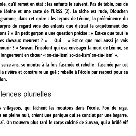
e, qu’il remet en état : les enfants le suivent. Pas de table, pas de
e Lénine et une carte de l’URSS
[
2
]
. La tâche est rude, Diouchen
gramme, dans cet ordre : les leçons de Lénine, la prééminence du
 Surpris du regard vide des enfants que distrait le caquètement des
ns ? » Un petit garçon a une question précise : « Est-ce que tout le
es chevaux meurent ? » – Oui – « Est-ce que moi aussi je vais
ourir ? » Suwan, l’insolent qui ose envisager la mort de Lénine, se
t longuement en chœur « so-cia-lism’ so-cia-lism’ so-cia-lism’ ».
seize ans, se montre à la fois fascinée et rebelle : fascinée par cet
a rivière et construire un gué ; rebelle à l’école par respect pour sa
ion.
lences plurielles
s villageois, qui lâchent les moutons dans l’école. Fou de rage,
e en pleine nuit, créant une panique qui se conclut par une bagarre,
aï. On trouvera plus tard le corps calciné de Suwan, qui a brûlé vif