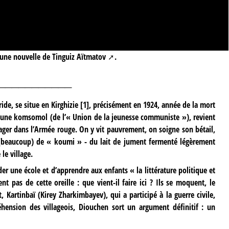
 une nouvelle de
Tinguiz Aïtmatov
.
___________
ide, se situe en Kirghizie
[
1
]
, précisément en 1924, année de la mort
eune komsomol (de l’« Union de la jeunesse communiste »), revient
gager dans l’Armée rouge. On y vit pauvrement, on soigne son bétail,
t (beaucoup) de « koumi » - du lait de jument fermenté légèrement
le village.
r une école et d’apprendre aux enfants « la littérature politique et
ent pas de cette oreille : que vient-il faire ici ? Ils se moquent, le
Kartinbaï (Kirey Zharkimbayev), qui a participé à la guerre civile,
réhension des villageois, Diouchen sort un argument définitif : un