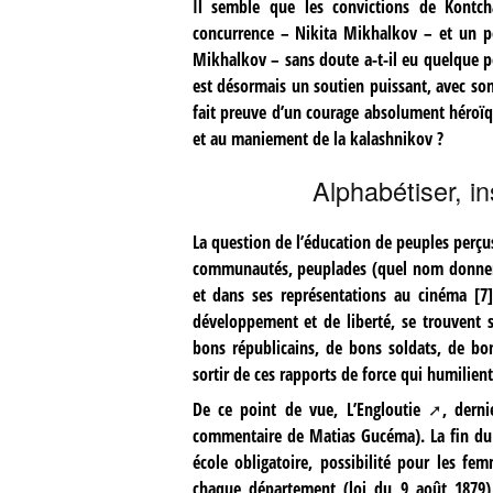
Il semble que les convictions de Kontcha
concurrence – Nikita Mikhalkov – et un p
Mikhalkov – sans doute a-t-il eu quelque pei
est désormais un soutien puissant, avec son
fait preuve d’un courage absolument héroïq
et au maniement de la kalashnikov ?
Alphabétiser, i
La question de l’éducation de peuples perç
communautés, peuplades (quel nom donner à l
et dans ses représentations au cinéma
[
7
]
développement et de liberté, se trouvent
bons républicains, de bons soldats, de bon
sortir de ces rapports de force qui humilien
De ce point de vue,
L’Engloutie
, dern
commentaire de Matias Gucéma). La fin du XI
école obligatoire, possibilité pour les fe
chaque département (loi du 9 août 1879)