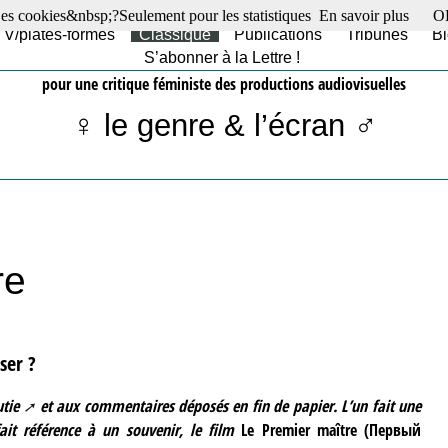
es cookies&nbsp;?Seulement pour les statistiques
En savoir plus
O
TV/plates-formes
Classique
Publications
Tribunes
Bl
S’abonner à la Lettre !
pour une critique féministe des productions audiovisuelles
♀ le genre & l’écran ♂
re
ser ?
utie
et aux commentaires déposés en fin de papier. L’un fait une
it référence à un souvenir, le film
Le Premier maître (Первый