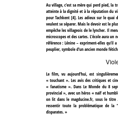
Au village, c’est sa mère qui perd pied, la t
atteinte à la dignité et à la réputation du v
pour Tachkent
[
4
]
. Les adieux sur le quai d
veulent se séparer. Mais le devoir est le plus
empêche les villageois de le lyncher. Il mena
microscopes et des cartes. L’école aura un n
référence : Lénine – expriment-elles qu’il a
peuplier, symbole d’un ancien monde fétichis
Viol
Le film, vu aujourd’hui, est singulièrem
« touchant ». Les avis des critiques et ci
« fanatisme ». Dans Le Monde du 8 septe
provincial », avec un héros « naïf et humbl
on lit dans le magducine.fr, sous le titre
ressentir toute la problématique de la “
disparates. »