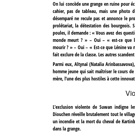
On lui concède une grange en ruine pour écol
cahier, pas de tableau, mais une photo d
désemparé ne recule pas et annonce le pro
prolétariat, la détestation des bourgeois.
poules, il demande : « Vous avez des questio
monde meurt ? » – Oui – « est-ce que l
mourir ? » – Oui – « Est-ce que Lénine va m
fait exclure de la classe. Les autres scanden
Parmi eux, Altynaï (Natalia Arinbassavova), 
homme jeune qui sait maîtriser le cours de l
mère, l’une des plus hostiles à cette innovat
Vio
L’exclusion violente de Suwan indigne le
Diouchen réveille brutalement tout le villag
un incendie et la mort du cheval de Kartinb
dans la grange.