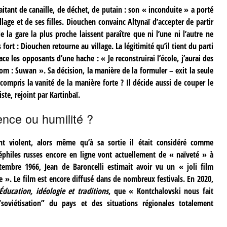
raitant de canaille, de déchet, de putain : son « inconduite » a porté
illage et de ses filles. Diouchen convainc Altynaï d’accepter de partir
e la gare la plus proche laissent paraître que ni l’une ni l’autre ne
 fort : Diouchen retourne au village. La légitimité qu’il tient du parti
ce les opposants d’une hache : « Je reconstruirai l’école, j’aurai des
om : Suwan ». Sa décision, la manière de la formuler – exit la seule
 compris la vanité de la manière forte ? Il décide aussi de couper le
te, rejoint par Kartinbaï.
ence ou humilité ?
ent violent, alors même qu’à sa sortie il était considéré comme
néphiles russes encore en ligne vont actuellement de « naïveté » à
mbre 1966, Jean de Baroncelli estimait avoir vu un « joli film
e ». Le film est encore diffusé dans de nombreux festivals. En 2020,
Éducation, idéologie et traditions
, que « Kontchalovski nous fait
soviétisation” du pays et des situations régionales totalement