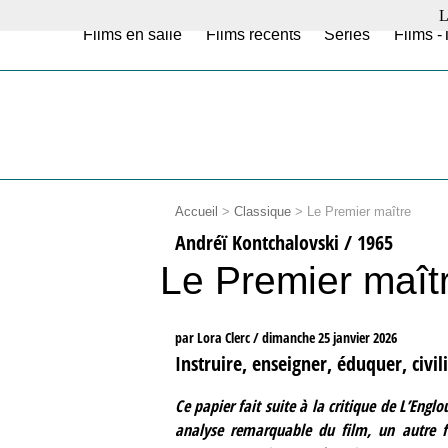
L
Films en salle
Films récents
Séries
Films -
Accueil
>
Classique
>
Le Premier maître
Andréï Kontchalovski / 1965
Le Premier maît
par Lora Clerc /
dimanche 25 janvier 2026
Instruire, enseigner, éduquer, civili
Ce papier fait suite à la critique de
L’Englo
analyse remarquable du film, un autre fa