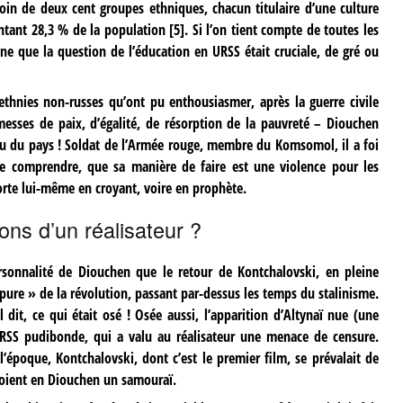
loin de deux cent groupes ethniques, chacun titulaire d’une culture
entant 28,3 % de la population
[
5
]
. Si l’on tient compte de toutes les
e que la question de l’éducation en URSS était cruciale, de gré ou
ethnies non-russes qu’ont pu enthousiasmer, après la guerre civile
omesses de paix, d’égalité, de résorption de la pauvreté – Diouchen
ru du pays ! Soldat de l’Armée rouge, membre du Komsomol, il a foi
, de comprendre, que sa manière de faire est une violence pour les
orte lui-même en croyant, voire en prophète.
ons d’un réalisateur ?
ersonnalité de Diouchen que le retour de Kontchalovski, en pleine
 pure » de la révolution, passant par-dessus les temps du stalinisme.
l dit, ce qui était osé ! Osée aussi, l’apparition d’Altynaï nue (une
RSS pudibonde, qui a valu au réalisateur une menace de censure.
l’époque, Kontchalovski, dont c’est le premier film, se prévalait de
oient en Diouchen un samouraï.