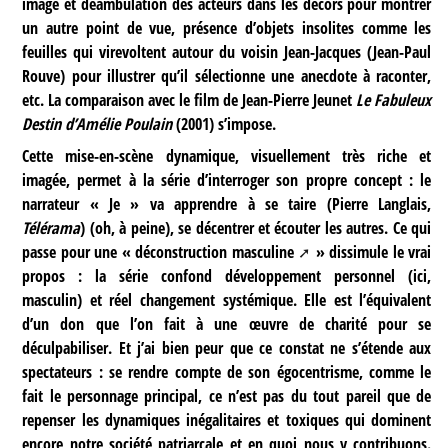
image et déambulation des acteurs dans les décors pour montrer
un autre point de vue, présence d’objets insolites comme les
feuilles qui virevoltent autour du voisin Jean-Jacques (Jean-Paul
Rouve) pour illustrer qu’il sélectionne une anecdote à raconter,
etc. La comparaison avec le film de Jean-Pierre Jeunet
Le Fabuleux
Destin d’Amélie Poulain
(2001) s’impose.
Cette mise-en-scène dynamique, visuellement très riche et
imagée, permet à la série d’interroger son propre concept : le
narrateur « Je » va apprendre à se taire (Pierre Langlais,
Télérama
) (oh, à peine), se décentrer et écouter les autres. Ce qui
passe pour une «
déconstruction masculine
» dissimule le vrai
propos : la série confond développement personnel (ici,
masculin) et réel changement systémique. Elle est l’équivalent
d’un don que l’on fait à une œuvre de charité pour se
déculpabiliser. Et j’ai bien peur que ce constat ne s’étende aux
spectateurs : se rendre compte de son égocentrisme, comme le
fait le personnage principal, ce n’est pas du tout pareil que de
repenser les dynamiques inégalitaires et toxiques qui dominent
encore notre société patriarcale et en quoi nous y contribuons.