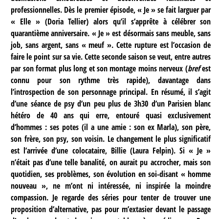
professionnelles. Dès le premier épisode, « Je » se fait larguer par
« Elle » (Doria Tellier) alors qu’il s’apprête à célébrer son
quarantième anniversaire. « Je » est désormais sans meuble, sans
job, sans argent, sans « meuf ». Cette rupture est l’occasion de
faire le point sur sa vie. Cette seconde saison se veut, entre autres
par son format plus long et son montage moins nerveux (
bref
est
connu pour son rythme très rapide), davantage dans
l’introspection de son personnage principal. En résumé, il s’agit
d’une séance de psy d’un peu plus de 3h30 d’un Parisien blanc
hétéro de 40 ans qui erre, entouré quasi exclusivement
d’hommes : ses potes (il a une amie : son ex Marla), son père,
son frère, son psy, son voisin. Le changement le plus significatif
est l’arrivée d’une colocataire, Billie (Laura Felpin). Si « Je »
n’était pas d’une telle banalité, on aurait pu accrocher, mais son
quotidien, ses problèmes, son évolution en soi-disant « homme
nouveau », ne m’ont ni intéressée, ni inspirée la moindre
compassion. Je regarde des séries pour tenter de trouver une
proposition d’alternative, pas pour m’extasier devant le passage