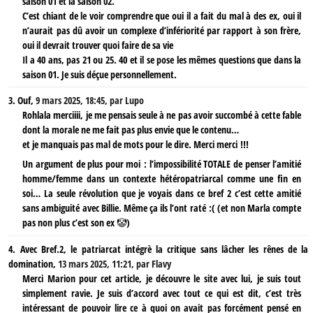
saison 01 et la saison 02.
C’est chiant de le voir comprendre que oui il a fait du mal à des ex, oui il
n’aurait pas dû avoir un complexe d’infériorité par rapport à son frère,
oui il devrait trouver quoi faire de sa vie
Il a 40 ans, pas 21 ou 25. 40 et il se pose les mêmes questions que dans la
saison 01. Je suis déçue personnellement.
3.
Ouf,
9 mars 2025, 18:45
,
par
Lupo
Rohlala merciiii, je me pensais seule à ne pas avoir succombé à cette fable
dont la morale ne me fait pas plus envie que le contenu…
et je manquais pas mal de mots pour le dire. Merci merci !!!
Un argument de plus pour moi : l’impossibilité TOTALE de penser l’amitié
homme/femme dans un contexte hétéropatriarcal comme une fin en
soi… La seule révolution que je voyais dans ce bref 2 c’est cette amitié
sans ambiguité avec Billie. Même ça ils l’ont raté :( (et non Marla compte
pas non plus c’est son ex 🤡)
4.
Avec Bref.2, le patriarcat intégrè la critique sans lâcher les rênes de la
domination,
13 mars 2025, 11:21
,
par
Flavy
Merci Marion pour cet article, je découvre le site avec lui, je suis tout
simplement ravie. Je suis d’accord avec tout ce qui est dit, c’est très
intéressant de pouvoir lire ce à quoi on avait pas forcément pensé en