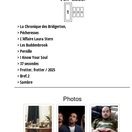
1
2
3
4
> La Chronique des Bridgerton,
> Pécheresses
> L’Affaire Laura Stern
> Les Buddenbrook
> Pernille
> I Know Your Soul
> 37 secondes
> Frotter, frotter / 2025
> Bref.2
> Sambre
Photos