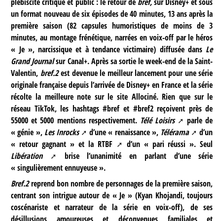
plébiscite critique et public : le retour de
bref,
sur Disney+ et sous
un format nouveau de six épisodes de 40 minutes, 13 ans après la
première saison (82 capsules humoristiques de moins de 3
minutes, au montage frénétique, narrées en voix-off par le héros
« Je », narcissique et à tendance victimaire) diffusée dans
Le
Grand Journal
sur Canal+. Après sa sortie le week-end de la Saint-
Valentin,
bref.2
est devenue le meilleur lancement pour une série
originale française depuis l’arrivée de Disney+ en France et la série
récolte la meilleure note sur le site Allociné. Rien que sur le
réseau TikTok, les hashtags #bref et #bref2 reçoivent près de
55000 et 5000 mentions respectivement.
Télé Loisirs
parle de
« génie »,
Les Inrocks
d’une « renaissance »,
Télérama
d’un
« retour gagnant » et la
RTBF
d’un « pari réussi ». Seul
Libération
brise l’unanimité en parlant d’une série
« singulièrement ennuyeuse ».
Bref.2
reprend bon nombre de personnages de la première saison,
centrant son intrigue autour de « Je » (Kyan Khojandi, toujours
coscénariste et narrateur de la série en voix-off), de ses
désillusions amoureuses et déconvenues familiales et