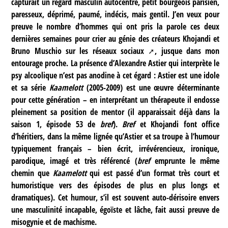
capturait un regard masculin autocentré, petit bourgeois parisien,
paresseux, déprimé, paumé, indécis, mais gentil. J’en veux pour
preuve le nombre d’hommes qui ont pris la parole ces deux
dernières semaines pour crier au génie des créateurs Khojandi et
Bruno Muschio sur les
réseaux sociaux
, jusque dans mon
entourage proche. La présence d’Alexandre Astier qui interprète le
psy alcoolique n’est pas anodine à cet égard : Astier est une idole
et sa série
Kaamelott
(2005-2009) est une œuvre déterminante
pour cette génération – en interprétant un thérapeute il endosse
pleinement sa position de mentor (il apparaissait déjà dans la
saison 1, épisode 53 de
bref
).
Bref
et Khojandi font office
d’héritiers, dans la même lignée qu’Astier et sa troupe à l’humour
typiquement français – bien écrit, irrévérencieux, ironique,
parodique, imagé et très référencé (
bref
emprunte le même
chemin que
Kaamelott
qui est passé d’un format très court et
humoristique vers des épisodes de plus en plus longs et
dramatiques). Cet humour, s’il est souvent auto-dérisoire envers
une masculinité incapable, égoïste et lâche, fait aussi preuve de
misogynie et de machisme.