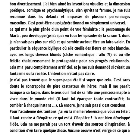
bon divertissement. J’ai bien aimé les inventions visuelles et la dimension
poétique, comique et psychanalytique. Bien qu’étant femme, je me suis
reconnue dans les défauts et impasses de plusieurs personnages
masculins. C’est peut-être aussi générationnel ou simplement universel.
Ce qui m’a le plus gênée d’un point de vue féministe : le personnage de
Marla, peu développé (je n’ai pas vu tous les épisodes de la saison 1, donc
je n’en sais pas plus sur elle) et qui semble surtout être un faire-valoir. En
particulier la séquence idyllique où elle cueille des fleurs en robe blanche,
avec ses longs cheveux blonds (cliché romantique : allo ??) et où elle
félicite chaleureusement le protagoniste pour ses progrès relationnels.
Cela m’a paru complètement artificiel, et je me suis demandé si c’était un
fantasme ou la réalité. L’intention n’était pas claire.
Je n’ai pas trouvé que le super-papa était si super que cela. C’est sans
doute le contrepoint du père castrateur du héros, mais il me paraît
toxique à sa façon, dans le sens où il fait de sa fille une princesse inapte à
vivre dans le monde réel (il faut lui épargner toute contrariété, la
combler à chaque instant …). Là encore, je ne sais pas si c’est conscient.
Pour l’académie des tontons, j’ai eu la même référence que vous en tête :
il faut rendre à Cléopâtre ce qui est à Cléopâtre ! Ils ont bien développé
l’idée. Cela ne me paraît pas un tort d’avoir des sources d’inspiration, à
condition d’en faire quelque chose. Aucune oeuvre n’est vierge de ce qui a