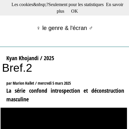
Les cookies&nbsp;?Seulement pour les statistiques
En savoir
☰ Menu
plus
OK
Films en salle
Films récents
♀ le genre & l’écran ♂
Séries
Films -TV/plates-formes
Classique
Publications
Kyan Khojandi / 2025
Tribunes
Bref.2
Bloc-notes
Archives
Actu : "La Nouvelle Vague"
par Marion Hallet /
mercredi 5 mars 2025
S’abonner à la Lettre !
La série confond introspection et déconstruction
masculine