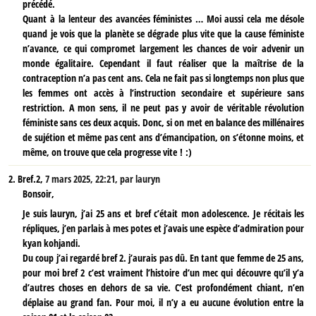
précédé.
Quant à la lenteur des avancées féministes … Moi aussi cela me désole
quand je vois que la planète se dégrade plus vite que la cause féministe
n’avance, ce qui compromet largement les chances de voir advenir un
monde égalitaire. Cependant il faut réaliser que la maîtrise de la
contraception n’a pas cent ans. Cela ne fait pas si longtemps non plus que
les femmes ont accès à l’instruction secondaire et supérieure sans
restriction. A mon sens, il ne peut pas y avoir de véritable révolution
féministe sans ces deux acquis. Donc, si on met en balance des millénaires
de sujétion et même pas cent ans d’émancipation, on s’étonne moins, et
même, on trouve que cela progresse vite ! :)
2.
Bref.2,
7 mars 2025, 22:21
,
par
lauryn
Bonsoir,
Je suis lauryn, j’ai 25 ans et bref c’était mon adolescence. Je récitais les
répliques, j’en parlais à mes potes et j’avais une espèce d’admiration pour
kyan kohjandi.
Du coup j’ai regardé bref 2. j’aurais pas dû. En tant que femme de 25 ans,
pour moi bref 2 c’est vraiment l’histoire d’un mec qui découvre qu’il y’a
d’autres choses en dehors de sa vie. C’est profondément chiant, n’en
déplaise au grand fan. Pour moi, il n’y a eu aucune évolution entre la