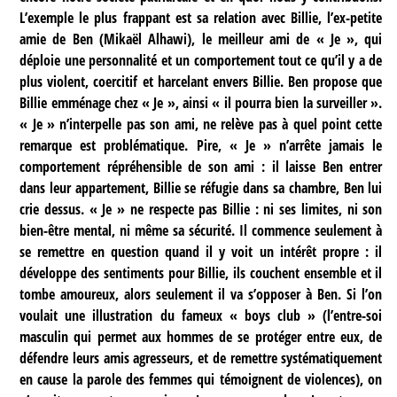
L’exemple le plus frappant est sa relation avec Billie, l’ex-petite
amie de Ben (Mikaël Alhawi), le meilleur ami de « Je », qui
déploie une personnalité et un comportement tout ce qu’il y a de
plus violent, coercitif et harcelant envers Billie. Ben propose que
Billie emménage chez « Je », ainsi « il pourra bien la surveiller ».
« Je » n’interpelle pas son ami, ne relève pas à quel point cette
remarque est problématique. Pire, « Je » n’arrête jamais le
comportement répréhensible de son ami : il laisse Ben entrer
dans leur appartement, Billie se réfugie dans sa chambre, Ben lui
crie dessus. « Je » ne respecte pas Billie : ni ses limites, ni son
bien-être mental, ni même sa sécurité. Il commence seulement à
se remettre en question quand il y voit un intérêt propre : il
développe des sentiments pour Billie, ils couchent ensemble et il
tombe amoureux, alors seulement il va s’opposer à Ben. Si l’on
voulait une illustration du fameux « boys club » (l’entre-soi
masculin qui permet aux hommes de se protéger entre eux, de
défendre leurs amis agresseurs, et de remettre systématiquement
en cause la parole des femmes qui témoignent de violences), on