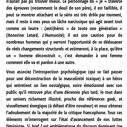
n’aurait pas pu trouver mieux. Le personnage de « Je » traverse
des épreuves (notamment le deuil de son père), il est faillible, il
peut se montrer attachant et la série est très drôle par moment,
mais il reste à mes yeux un lâche narcissique qui agit avant tout
comme un leurre : (anti)héros « de toute une génération »
(Honorine Letard,
L’Humanité)
, il est une caution pour de
nombreux hommes qui y verront l’opportunité de se dédouaner
de réels changements structurels et estimeront, à la place, qu’être
un « homme déconstruit », c’est demander à une femme
comment elle va et pardon à une autre.
Vous associez l’introspection psychologique (qui se fait passer
pour une déconstruction de la masculinité toxique) à un héros
qui entretient un lien nostalgique, voire émotionnel avec son
public qu’il retrouve plus d’une décennie plus tard, le tout dans
un univers richement illustré, proche des références geek, et
visuellement énergique (à défaut d’être novateur) et vous obtenez
l’adoubement de la majorité de la critique francophone. Tous ces
éléments m’interrogent sur l’état d’avancement de nos luttes
féministes. Si
bref.2
est emblématique du discours dominant (ne