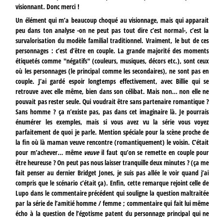
visionnant. Donc merci !
Un élément qui m’a beaucoup choqué au visionnage, mais qui apparait
peu dans ton analyse -on ne peut pas tout dire c’est normal-, c’est la
survalorisation du modèle familial traditionnel. Vraiment, le but de ces
personnages : c’est d’être en couple. La grande majorité des moments
étiquetés comme "négatifs" (couleurs, musiques, décors etc.), sont ceux
où les personnages (le principal comme les secondaires), ne sont pas en
couple. J’ai gardé espoir longtemps effectivement, avec Billie qui se
retrouve avec elle même, bien dans son célibat. Mais non… non elle ne
pouvait pas rester seule. Qui voudrait être sans partenaire romantique ?
Sans homme ? ça n’existe pas, pas dans cet imaginaire là. Je pourrais
énumérer les exemples, mais si vous avez vu la série vous voyez
parfaitement de quoi je parle. Mention spéciale pour la scène proche de
la fin où là maman veuve rencontre (romantiquement) le voisin. C’était
pour m’achever… même
veuve
il faut qu’on se remette en couple pour
être heureuse ? On peut pas nous laisser tranquille deux minutes ? (ça me
fait penser au dernier Bridget Jones, je suis pas allée le voir quand j’ai
compris que le scénario c’était ça). Enfin, cette remarque rejoint celle de
Lupo dans le commentaire précédent qui souligne la question maltraitée
par la série de l’amitié homme / femme ; commentaire qui fait lui même
écho à la question de l’égotisme patent du personnage principal qui ne