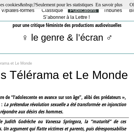
es cookies&nbsp;?Seulement pour les statistiques
En savoir plus
O
TV/plates-formes
Classique
Publications
Tribunes
Bl
S’abonner à la Lettre !
pour une critique féministe des productions audiovisuelles
♀ le genre & l’écran ♂
érama et Le Monde
ns Télérama et Le Monde
ure de “l’adolescente en avance sur son âge”, alibi des prédateurs »,
e :
La prétendue révolution sexuelle a été transformée en injonction
à répondre aux désirs des hommes.
e Judith Godrèche ou Vanessa Springora, la “maturité” de ces
s. Un argument qui flatte victimes et parents, puis déresponsabilise