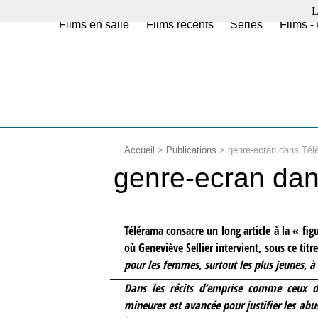
L
Films en salle
Films récents
Séries
Films -
Accueil
>
Publications
>
genre-ecran dans Tél
genre-ecran da
Télérama consacre un long article à la « fig
où Geneviève Sellier intervient, sous ce titr
pour les femmes, surtout les plus jeunes, 
Dans les récits d’emprise comme ceux d
mineures est avancée pour justifier les abu