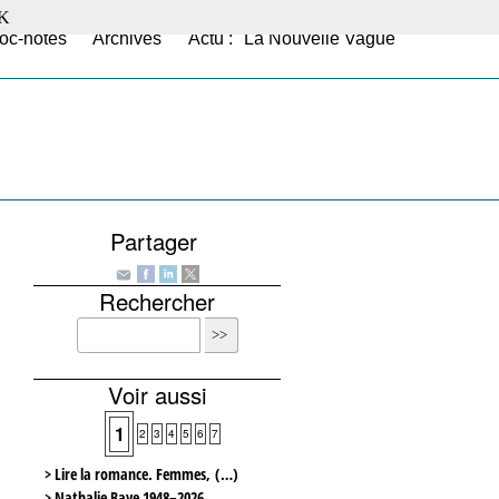
K
oc-notes
Archives
Actu : "La Nouvelle Vague"
Partager
Rechercher
Voir aussi
1
2
3
4
5
6
7
> Lire la romance. Femmes, (…)
> Nathalie Baye 1948–2026