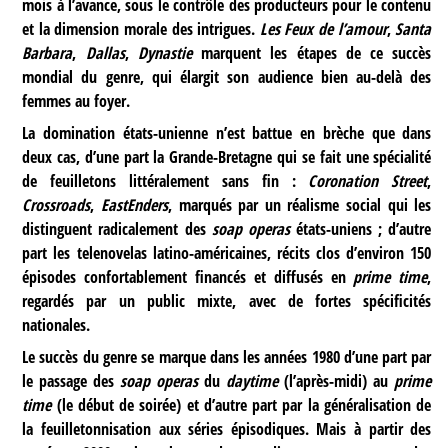
mois à l’avance, sous le contrôle des producteurs pour le contenu
et la dimension morale des intrigues.
Les Feux de l’amour
,
Santa
Barbara
,
Dallas
,
Dynastie
marquent les étapes de ce succès
mondial du genre, qui élargit son audience bien au-delà des
femmes au foyer.
La domination états-unienne n’est battue en brèche que dans
deux cas, d’une part la Grande-Bretagne qui se fait une spécialité
de feuilletons littéralement sans fin :
Coronation Street
,
Crossroads
,
EastEnders
, marqués par un réalisme social qui les
distinguent radicalement des
soap operas
états-uniens ; d’autre
part les telenovelas latino-américaines, récits clos d’environ 150
épisodes confortablement financés et diffusés en
prime time
,
regardés par un public mixte, avec de fortes spécificités
nationales.
Le succès du genre se marque dans les années 1980 d’une part par
le passage des
soap operas
du
daytime
(l’après-midi) au
prime
time
(le début de soirée) et d’autre part par la généralisation de
la feuilletonnisation aux séries épisodiques. Mais à partir des