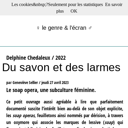
Les cookies&nbsp;?Seulement pour les statistiques
En savoir
☰ Menu
plus
OK
Films en salle
Films récents
♀ le genre & l’écran ♂
Séries
Films -TV/plates-formes
Classique
Publications
Delphine Chedaleux / 2022
Tribunes
Du savon et des larmes
Bloc-notes
Archives
Actu : "La Nouvelle Vague"
par Geneviève Sellier /
jeudi 27 avril 2023
S’abonner à la Lettre !
Le soap opera, une subculture féminine.
Ce petit ouvrage aussi agréable à lire que parfaitement
documenté suscite l’intérêt bien au-delà de son objet explicite,
les
soap operas
, feuilletons ainsi nommés par dérision, à travers
un oxymore qui associe les marques de lessive (
soap
) qui