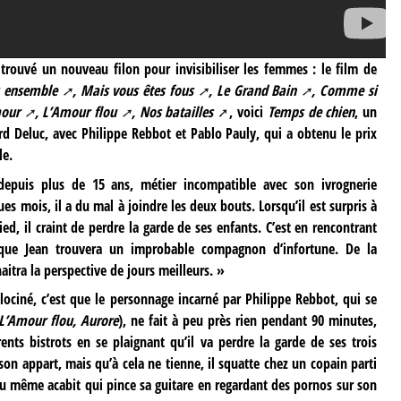
 trouvé un nouveau filon pour invisibiliser les femmes : le film de
s ensemble
,
Mais vous êtes fous
,
Le Grand Bain
,
Comme si
mour
,
L’Amour flou
,
Nos batailles
, voici
Temps de chien
, un
ard Deluc, avec Philippe Rebbot et Pablo Pauly, qui a obtenu le prix
le.
epuis plus de 15 ans, métier incompatible avec son ivrognerie
es mois, il a du mal à joindre les deux bouts. Lorsqu’il est surpris à
ied, il craint de perdre la garde de ses enfants. C’est en rencontrant
, que Jean trouvera un improbable compagnon d’infortune. De la
aitra la perspective de jours meilleurs. »
lociné, c’est que le personnage incarné par Philippe Rebbot, qui se
L’Amour flou, Aurore
), ne fait à peu près rien pendant 90 minutes,
ents bistrots en se plaignant qu’il va perdre la garde de ses trois
on appart, mais qu’à cela ne tienne, il squatte chez un copain parti
 du même acabit qui pince sa guitare en regardant des pornos sur son