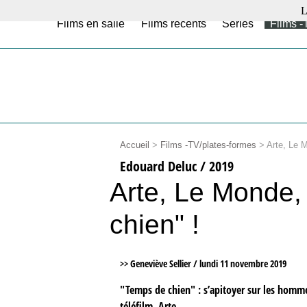
L
Films en salle
Films récents
Séries
Films -
Accueil
>
Films -TV/plates-formes
>
Arte, Le 
Edouard Deluc / 2019
Arte, Le Monde,
chien" !
>> Geneviève Sellier /
lundi 11 novembre 2019
"Temps de chien" : s’apitoyer sur les homme
téléfilm, Arte