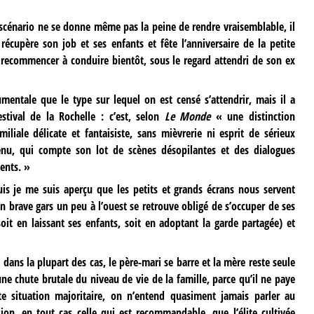
scénario ne se donne même pas la peine de rendre vraisemblable, il
récupère son job et ses enfants et fête l’anniversaire de la petite
 recommencer à conduire bientôt, sous le regard attendri de son ex
mentale que le type sur lequel on est censé s’attendrir, mais il a
stival de la Rochelle : c’est, selon
Le Monde
« une distinction
iliale délicate et fantaisiste, sans mièvrerie ni esprit de sérieux
nu, qui compte son lot de scènes désopilantes et des dialogues
lents. »
is je me suis aperçu que les petits et grands écrans nous servent
 brave gars un peu à l’ouest se retrouve obligé de s’occuper de ses
oit en laissant ses enfants, soit en adoptant la garde partagée) et
: dans la plupart des cas, le père-mari se barre et la mère reste seule
ne chute brutale du niveau de vie de la famille, parce qu’il ne paye
te situation majoritaire, on n’entend quasiment jamais parler au
on, en tout cas celle qui est recommandable, que l’élite cultivée