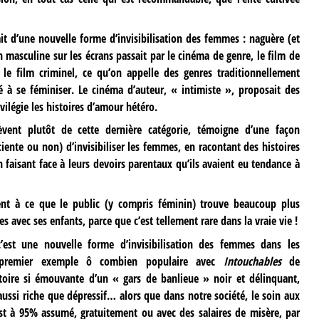
sait d’une nouvelle forme d’invisibilisation des femmes : naguère (et
 masculine sur les écrans passait par le cinéma de genre, le film de
r, le film criminel, ce qu’on appelle des genres traditionnellement
à se féminiser. Le cinéma d’auteur, « intimiste », proposait des
ivilégie les histoires d’amour hétéro.
èvent plutôt de cette dernière catégorie, témoigne d’une façon
ciente ou non) d’invisibiliser les femmes, en racontant des histoires
 faisant face à leurs devoirs parentaux qu’ils avaient eu tendance à
ient à ce que le public (y compris féminin) trouve beaucoup plus
 avec ses enfants, parce que c’est tellement rare dans la vraie vie !
 c’est une nouvelle forme d’invisibilisation des femmes dans les
 premier exemple ô combien populaire avec
Intouchables
de
toire si émouvante d’un « gars de banlieue » noir et délinquant,
aussi riche que dépressif… alors que dans notre société, le soin aux
est à 95% assumé, gratuitement ou avec des salaires de misère, par