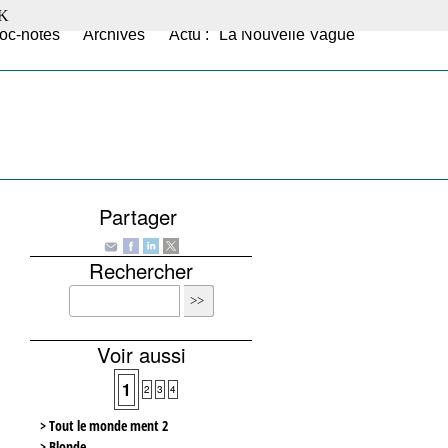
K
oc-notes
Archives
Actu : "La Nouvelle Vague"
Partager
Rechercher
Voir aussi
1
2
3
4
> Tout le monde ment 2
> Blonde