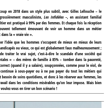
coup en 2018 dans un style plus subtil, avec Gilles Lellouche – le
grossièrement masculiniste,
Les Infidèles –
, en assistant familial
tier est pratiqué à 99% par des femmes. Et chaque fois la réception
 trouvent tellement émouvant de voir un homme dans un métier
 dans la « vraie vie ».
iter l’idée que les hommes s’occupent de mieux en mieux de leurs
andicapés ou vieux, ce qui est globalement faux malheureusement ;
e traiter le vrai sujet, c’est-à-dire le scandale d’une société qui
entales » – des mères de famille à 85% – tomber dans la pauvreté,
correct (quand il y a salaire), soupçonnées, comme pour le viol, de
i continue à sous-payer ou à ne pas payer du tout les métiers qui
t besoin de soins quotidiens, et donc à les réserver aux femmes, les
travail dans les conditions misérables qu’on leur impose. Mais bien
 voulez-vous en tirer un bon scénario !