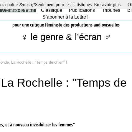
es cookies&nbsp;?Seulement pour les statistiques
En savoir plus
O
TV/plates-formes
Classique
Publications
Tribunes
Bl
S’abonner à la Lettre !
pour une critique féministe des productions audiovisuelles
♀ le genre & l’écran ♂
Monde, La Rochelle : "Temps de chien" !
 La Rochelle : "Temps de
s, et à nouveau invisibiliser les femmes"