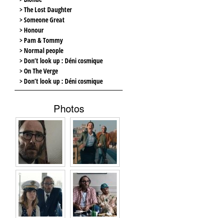
> The Lost Daughter
> Someone Great
> Honour
> Pam & Tommy
> Normal people
> Don’t look up : Déni cosmique
> On The Verge
> Don’t look up : Déni cosmique
Photos