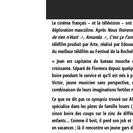
Le cinéma français – et la télévision – ont
déploration masculine. Après
Nous finiron
de rien n’était
,
Amanda
,
C’est ça l’a
téléfilm produit par Arte, réalisé par Edou
du meilleur téléfilm au Festival de la Rochel
« Jean est capitaine de bateau mouche d
croissante. Séparé de Florence depuis quelqu
boire pendant le service et qu’il est mis à p
Victor, jeune musicien sans perspective
combinaison de leurs imaginations fertiles n
Ce que ne dit pas ce synopsis trouvé sur Al
spécialise dans les pères de famille losers (
sinon boire des coups sur le zinc de différ
enfants… Comme il boit, il perd son job et s
en vacances ; là il rencontre un jeune gars