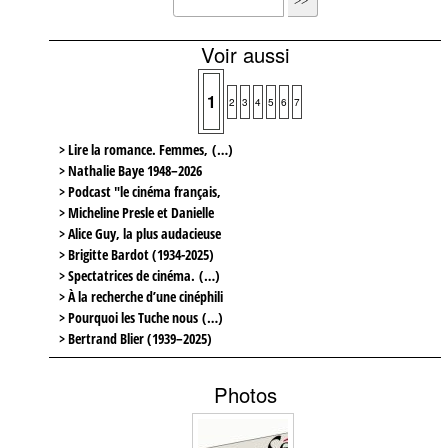
Voir aussi
1
2
3
4
5
6
7
> Lire la romance. Femmes, (…)
> Nathalie Baye 1948–2026
> Podcast "le cinéma français,
> Micheline Presle et Danielle
> Alice Guy, la plus audacieuse
> Brigitte Bardot (1934-2025)
> Spectatrices de cinéma. (…)
> À la recherche d’une cinéphili
> Pourquoi les Tuche nous (…)
> Bertrand Blier (1939–2025)
Photos