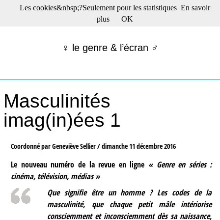
Les cookies&nbsp;?Seulement pour les statistiques
En savoir
☰ Menu
plus
OK
Films en salle
Films récents
♀ le genre & l’écran ♂
Séries
Films -TV/plates-formes
Classique
Publications
Masculinités
Tribunes
Bloc-notes
imag(in)ées 1
Archives
Actu : "La Nouvelle Vague"
S’abonner à la Lettre !
Coordonné par Geneviève Sellier /
dimanche 11 décembre 2016
Le nouveau numéro de la revue en ligne
« Genre en séries :
cinéma, télévision, médias »
Que signifie être un homme ? Les codes de la
masculinité, que chaque petit mâle intériorise
consciemment et inconsciemment dès sa naissance,