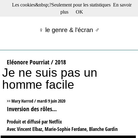
Les cookies&nbsp;?Seulement pour les statistiques
En savoir
☰ Menu
plus
OK
Films en salle
Films récents
♀ le genre & l’écran ♂
Séries
Films -TV/plates-formes
Classique
Publications
Eléonore Pourriat / 2018
Tribunes
Je ne suis pas un
Bloc-notes
Archives
homme facile
Actu : "La Nouvelle Vague"
S’abonner à la Lettre !
>> Mary Harrod /
mardi 9 juin 2020
Inversion des rôles...
Produit et diffusé par Netflix
Avec Vincent Elbaz, Marie-Sophie Ferdane, Blanche Gardin