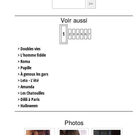
Voir aussi
1
2
3
4
5
6
7
> Doubles vies
> L’homme fidèle
> Roma
> Pupille
> À genoux les gars
> Leto - L’été
> Amanda
> Les Chatouilles
> Dilili à Paris
> Halloween
Photos