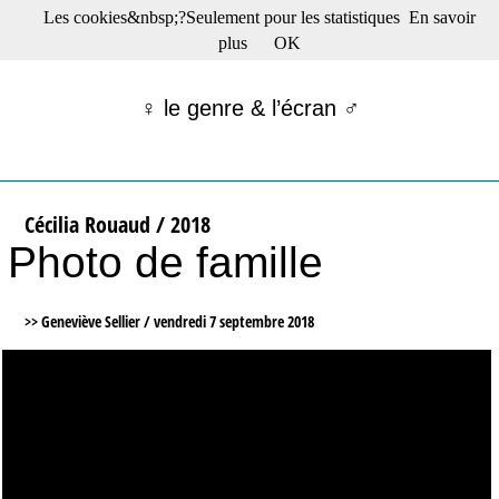
Les cookies&nbsp;?Seulement pour les statistiques
En savoir
☰ Menu
plus
OK
Films en salle
Films récents
♀ le genre & l’écran ♂
Séries
Films -TV/plates-formes
Classique
Publications
Cécilia Rouaud / 2018
Tribunes
Photo de famille
Bloc-notes
Archives
Actu : "La Nouvelle Vague"
>> Geneviève Sellier /
vendredi 7 septembre 2018
S’abonner à la Lettre !