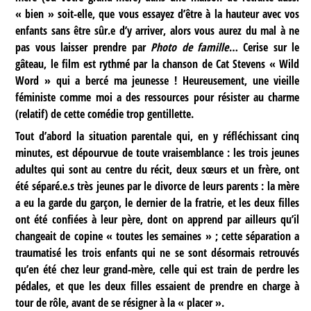
« bien » soit-elle, que vous essayez d’être à la hauteur avec vos
enfants sans être sûr.e d’y arriver, alors vous aurez du mal à ne
pas vous laisser prendre par
Photo de famille
… Cerise sur le
gâteau, le film est rythmé par la chanson de Cat Stevens « Wild
Word » qui a bercé ma jeunesse ! Heureusement, une vieille
féministe comme moi a des ressources pour résister au charme
(relatif) de cette comédie trop gentillette.
Tout d’abord la situation parentale qui, en y réfléchissant cinq
minutes, est dépourvue de toute vraisemblance : les trois jeunes
adultes qui sont au centre du récit, deux sœurs et un frère, ont
été séparé.e.s très jeunes par le divorce de leurs parents : la mère
a eu la garde du garçon, le dernier de la fratrie, et les deux filles
ont été confiées à leur père, dont on apprend par ailleurs qu’il
changeait de copine « toutes les semaines » ; cette séparation a
traumatisé les trois enfants qui ne se sont désormais retrouvés
qu’en été chez leur grand-mère, celle qui est train de perdre les
pédales, et que les deux filles essaient de prendre en charge à
tour de rôle, avant de se résigner à la « placer ».