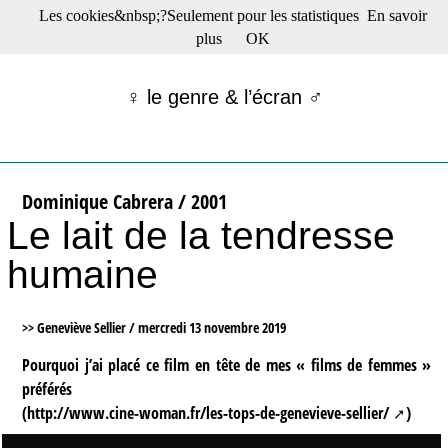
Les cookies&nbsp;?Seulement pour les statistiques
En savoir
☰ Menu
plus
OK
Films en salle
Films récents
♀ le genre & l’écran ♂
Séries
Films -TV/plates-formes
Classique
Publications
Dominique Cabrera / 2001
Tribunes
Le lait de la tendresse
Bloc-notes
Archives
humaine
Actu : "La Nouvelle Vague"
S’abonner à la Lettre !
>> Geneviève Sellier /
mercredi 13 novembre 2019
Pourquoi j’ai placé ce film en tête de mes « films de femmes »
préférés
(
http://www.cine-woman.fr/les-tops-de-genevieve-sellier/
)