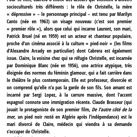
socioculturels très différents : le rôle de Christelle, la mère
« dépressive » – le personnage principal – est tenu par Marilyn
Canto (née en 1963) un visage nouveau (c’est son premier
« premier rôle »), alors que celui qui incarne Laurent, son mari,
Patrick Bruel (né en 1959) est un acteur et chanteur populaire,
proche d’un cinéma associé à la culture « pied-noir » (les films
d’Alexandre Arcady en particulier) dont Cabrera est également
issue. Claire, la voisine chez qui se réfugie Christelle, est incarnée
par Dominique Blanc (née en 1956), une actrice atypique, très
éloignée des normes du féminin glamour, qui a fait carrière dans
le théâtre le plus contemporain. Elle est professeur, divorcée et
on comprend qu’elle n’a pas la garde de son fils. Son amant est
incarné par Sergi Lopez, à la carrure massive, dont l’accent
espagnol connote une immigration récente. Claude Brasseur (qui
jouait le protagoniste de son premier film,
De l’autre côté de la
mer
, un pied noir resté en Algérie après l’indépendance) est le
mari divorcé de Claire, médecin qui viendra à sa demande
s’occuper de Christelle.