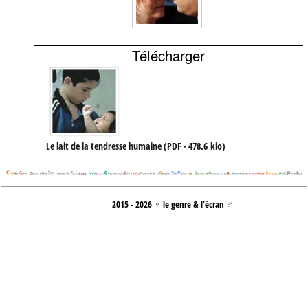
Télécharger
Le lait de la tendresse humaine
(
PDF
-
478.6 kio
)
2015 - 2026 ♀ le genre & l’écran ♂