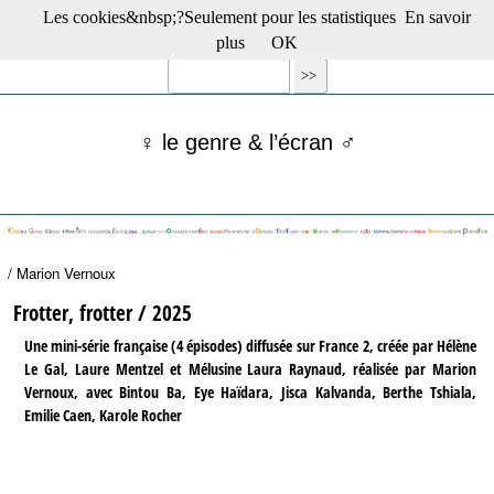
Les cookies&nbsp;?Seulement pour les statistiques
En savoir
☰ Menu
plus
OK
Films en salle
Films récents
Séries
♀ le genre & l’écran ♂
Films -TV/plates-formes
Classique
Publications
Tribunes
Bloc-notes
/ Marion Vernoux
Archives
Actu : "La Nouvelle Vague"
Frotter, frotter / 2025
S’abonner à la Lettre !
Une mini-série française (4 épisodes) diffusée sur France 2, créée par Hélène
Le Gal, Laure Mentzel et Mélusine Laura Raynaud, réalisée par Marion
Vernoux, avec Bintou Ba, Eye Haïdara, Jisca Kalvanda, Berthe Tshiala,
Emilie Caen, Karole Rocher