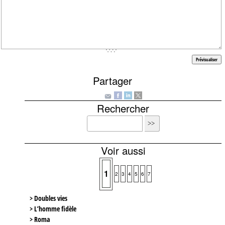
Partager
Rechercher
Voir aussi
1
2
3
4
5
6
7
> Doubles vies
> L’homme fidèle
> Roma