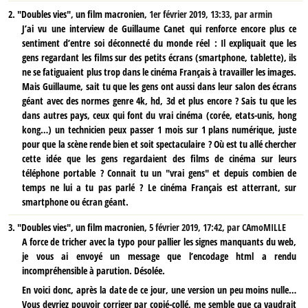
2.
"Doubles vies", un film macronien,
1er février 2019, 13:33
,
par
armin
J’ai vu une interview de Guillaume Canet qui renforce encore plus ce
sentiment d’entre soi déconnecté du monde réel : Il expliquait que les
gens regardant les films sur des petits écrans (smartphone, tablette), ils
ne se fatiguaient plus trop dans le cinéma Français à travailler les images.
Mais Guillaume, sait tu que les gens ont aussi dans leur salon des écrans
géant avec des normes genre 4k, hd, 3d et plus encore ? Sais tu que les
dans autres pays, ceux qui font du vrai cinéma (corée, etats-unis, hong
kong…) un technicien peux passer 1 mois sur 1 plans numérique, juste
pour que la scène rende bien et soit spectaculaire ? Où est tu allé chercher
cette idée que les gens regardaient des films de cinéma sur leurs
téléphone portable ? Connait tu un "vrai gens" et depuis combien de
temps ne lui a tu pas parlé ? Le cinéma Français est atterrant, sur
smartphone ou écran géant.
3.
"Doubles vies", un film macronien,
5 février 2019, 17:42
,
par
CAmoMILLE
A force de tricher avec la typo pour pallier les signes manquants du web,
je vous ai envoyé un message que l’encodage html a rendu
incompréhensible à parution. Désolée.
En voici donc, après la date de ce jour, une version un peu moins nulle…
Vous devriez pouvoir corriger par copié-collé, me semble que ça vaudrait