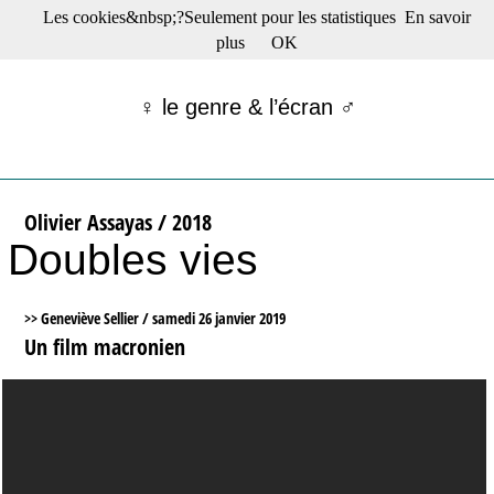
Les cookies&nbsp;?Seulement pour les statistiques
En savoir
☰ Menu
plus
OK
Films en salle
Films récents
♀ le genre & l’écran ♂
Séries
Films -TV/plates-formes
Classique
Publications
Olivier Assayas / 2018
Tribunes
Doubles vies
Bloc-notes
Archives
Actu : "La Nouvelle Vague"
>> Geneviève Sellier /
samedi 26 janvier 2019
S’abonner à la Lettre !
Un film macronien