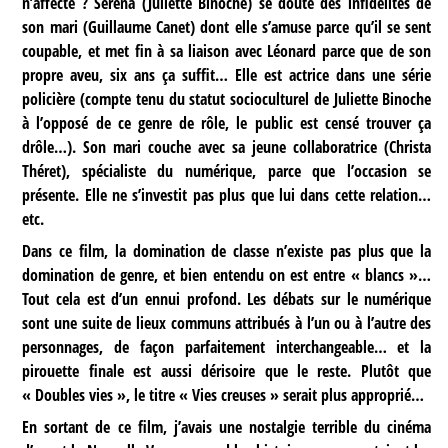
n’affecte ? Séréna (Juliette Binoche) se doute des infidélités de
son mari (Guillaume Canet) dont elle s’amuse parce qu’il se sent
coupable, et met fin à sa liaison avec Léonard parce que de son
propre aveu, six ans ça suffit… Elle est actrice dans une série
policière (compte tenu du statut socioculturel de Juliette Binoche
à l’opposé de ce genre de rôle, le public est censé trouver ça
drôle…). Son mari couche avec sa jeune collaboratrice (Christa
Théret), spécialiste du numérique, parce que l’occasion se
présente. Elle ne s’investit pas plus que lui dans cette relation…
etc.
Dans ce film, la domination de classe n’existe pas plus que la
domination de genre, et bien entendu on est entre « blancs »…
Tout cela est d’un ennui profond. Les débats sur le numérique
sont une suite de lieux communs attribués à l’un ou à l’autre des
personnages, de façon parfaitement interchangeable… et la
pirouette finale est aussi dérisoire que le reste. Plutôt que
« Doubles vies », le titre « Vies creuses » serait plus approprié…
En sortant de ce film, j’avais une nostalgie terrible du cinéma