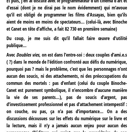
Et puis, j’en ai discuté avec le programmateur d’un cinéma d’art et
d’essai (dont je ne dirai pas le nom évidemment) qui m’avoue
qu’il est obligé de programmer les films d’Assayas, bien qu’ils
aient de moins en moins de spectateurs… (celui-là, avec Binoche
et Canet en tête d’affiche, a fait 82 730 en première semaine)
Du coup, je me suis dit qu’il fallait faire œuvre d’utilité
publique…
Avec
Doubles vies
, on est dans l’entre-soi : deux couples d’ami.e.s
( ?) dans le monde de l’édition confronté aux défis du numérique,
pourquoi pas ? mais le problème, c’est que les personnages n’ont
aucun des soucis, ni des attachements, ni des préoccupations du
commun des mortels : pas d’enfant (celui du couple Binoche-
Canet est purement symbolique, il n’encombre d’aucune manière
la vie de ses parents…), pas de soucis d’argent, pas
d’investissement professionnel et pas d’attachement intempestif :
on couche, ou pas, ça n’a pas d’importance… On a des
discussions décousues sur les effets du numérique sur le livre et
la lecture, mais il n’y a jamais aucun enjeu pour aucun des