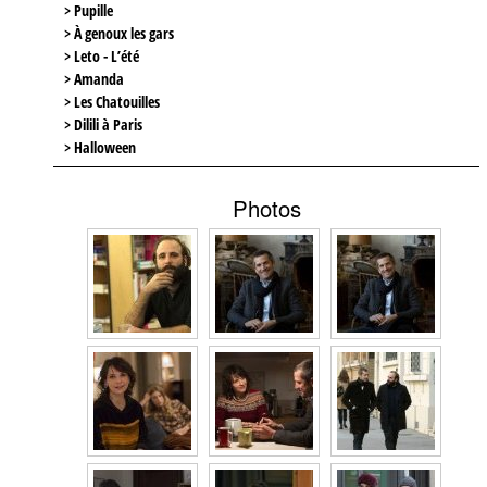
> Pupille
> À genoux les gars
> Leto - L’été
> Amanda
> Les Chatouilles
> Dilili à Paris
> Halloween
Photos