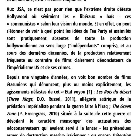
Aux USA, ce n’est pas pour rien que l’extrême droite déteste
Hollywood où séviraient les « libéraux » haïs – ces
« communistes » selon leur vision du monde. Et en effet, on peut
s’étonner de voir à quel point les idées du Tea Party et assimilés
sont pratiquement absentes de toute la production
hollywoodienne au sens large ("indépendants" compris), et au
cours des dernières décennies, de la production relativement
fréquente au contraire de films clairement dénonciateurs de
l’impérialisme US et de ses crimes.
Depuis une vingtaine d’années, on voit bon nombre de films
étasuniens qui dénoncent, plus ou moins explicitement, les
agissements néfastes de cet « Etat voyou
[
1
]
:
Les Rois du désert
(
Three Kings
, D.O. Russel, 2011), allégorie satirique de la
prédation impérialiste pendant la guerre faite à l’Iraq ;
The Green
Zone
(P. Greengrass, 2010) située à la suite de cette guerre et
dévoilant le caractère mensonger des accusations des
néoconservateurs qui avaient servi à la lancer - les prétendues
armes de destruction massive irakiennes ; ou encore
Détention