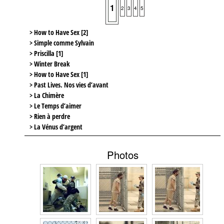
1
2
3
4
5
> How to Have Sex [2]
> Simple comme Sylvain
> Priscilla [1]
> Winter Break
> How to Have Sex [1]
> Past Lives. Nos vies d’avant
> La Chimère
> Le Temps d’aimer
> Rien à perdre
> La Vénus d’argent
Photos