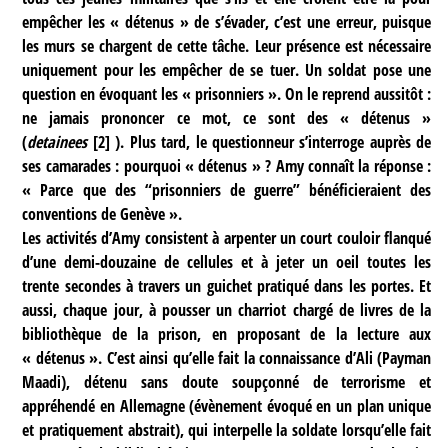
empêcher les « détenus » de s’évader, c’est une erreur, puisque
les murs se chargent de cette tâche. Leur présence est nécessaire
uniquement pour les empêcher de se tuer. Un soldat pose une
question en évoquant les « prisonniers ». On le reprend aussitôt :
ne jamais prononcer ce mot, ce sont des « détenus »
(
detainees
[
2
]
). Plus tard, le questionneur s’interroge auprès de
ses camarades : pourquoi « détenus » ? Amy connaît la réponse :
« Parce que des “prisonniers de guerre” bénéficieraient des
conventions de Genève ».
Les activités d’Amy consistent à arpenter un court couloir flanqué
d’une demi-douzaine de cellules et à jeter un oeil toutes les
trente secondes à travers un guichet pratiqué dans les portes. Et
aussi, chaque jour, à pousser un charriot chargé de livres de la
bibliothèque de la prison, en proposant de la lecture aux
« détenus ». C’est ainsi qu’elle fait la connaissance d’Ali (Payman
Maadi), détenu sans doute soupçonné de terrorisme et
appréhendé en Allemagne (évènement évoqué en un plan unique
et pratiquement abstrait), qui interpelle la soldate lorsqu’elle fait