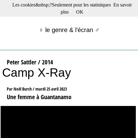
Les cookies&nbsp;?Seulement pour les statistiques
En savoir
☰ Menu
plus
OK
Films en salle
Films récents
♀ le genre & l’écran ♂
Séries
Films -TV/plates-formes
Classique
Publications
Peter Sattler / 2014
Tribunes
Camp X-Ray
Bloc-notes
Archives
Actu : "La Nouvelle Vague"
Par Noël Burch /
mardi 25 avril 2023
S’abonner à la Lettre !
Une femme à Guantanamo