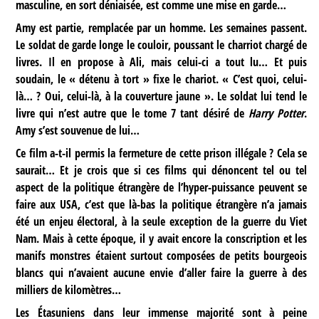
masculine, en sort déniaisée, est comme une mise en garde…
Amy est partie, remplacée par un homme. Les semaines passent.
Le soldat de garde longe le couloir, poussant le charriot chargé de
livres. Il en propose à Ali, mais celui-ci a tout lu… Et puis
soudain, le « détenu à tort » fixe le chariot. « C’est quoi, celui-
là… ? Oui, celui-là, à la couverture jaune ». Le soldat lui tend le
livre qui n’est autre que le tome 7 tant désiré de
Harry Potter
.
Amy s’est souvenue de lui…
Ce film a-t-il permis la fermeture de cette prison illégale ? Cela se
saurait… Et je crois que si ces films qui dénoncent tel ou tel
aspect de la politique étrangère de l’hyper-puissance peuvent se
faire aux USA, c’est que là-bas la politique étrangère n’a jamais
été un enjeu électoral, à la seule exception de la guerre du Viet
Nam. Mais à cette époque, il y avait encore la conscription et les
manifs monstres étaient surtout composées de petits bourgeois
blancs qui n’avaient aucune envie d’aller faire la guerre à des
milliers de kilomètres…
Les Étasuniens dans leur immense majorité sont à peine