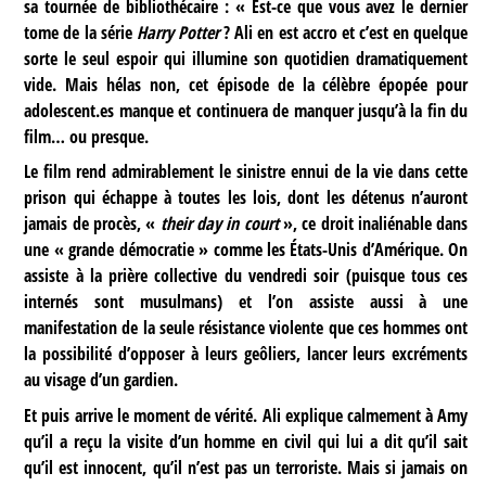
sa tournée de bibliothécaire : « Est-ce que vous avez le dernier
tome de la série
Harry Potter
? Ali en est accro et c’est en quelque
sorte le seul espoir qui illumine son quotidien dramatiquement
vide. Mais hélas non, cet épisode de la célèbre épopée pour
adolescent.es manque et continuera de manquer jusqu’à la fin du
film… ou presque.
Le film rend admirablement le sinistre ennui de la vie dans cette
prison qui échappe à toutes les lois, dont les détenus n’auront
jamais de procès, «
their day in court
», ce droit inaliénable dans
une « grande démocratie » comme les États-Unis d’Amérique. On
assiste à la prière collective du vendredi soir (puisque tous ces
internés sont musulmans) et l’on assiste aussi à une
manifestation de la seule résistance violente que ces hommes ont
la possibilité d’opposer à leurs geôliers, lancer leurs excréments
au visage d’un gardien.
Et puis arrive le moment de vérité. Ali explique calmement à Amy
qu’il a reçu la visite d’un homme en civil qui lui a dit qu’il sait
qu’il est innocent, qu’il n’est pas un terroriste. Mais si jamais on