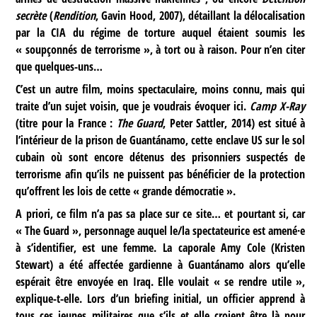
secrète
(
Rendition
, Gavin Hood, 2007), détaillant la délocalisation
par la CIA du régime de torture auquel étaient soumis les
« soupçonnés de terrorisme », à tort ou à raison. Pour n’en citer
que quelques-uns…
C’est un autre film, moins spectaculaire, moins connu, mais qui
traite d’un sujet voisin, que je voudrais évoquer ici.
Camp X-Ray
(titre pour la France :
The Guard
, Peter Sattler, 2014) est situé à
l’intérieur de la prison de Guantánamo, cette enclave US sur le sol
cubain où sont encore détenus des prisonniers suspectés de
terrorisme afin qu’ils ne puissent pas bénéficier de la protection
qu’offrent les lois de cette « grande démocratie ».
A priori, ce film n’a pas sa place sur ce site… et pourtant si, car
« The Guard », personnage auquel le/la spectateurice est amené·e
à s’identifier, est une femme. La caporale Amy Cole (Kristen
Stewart) a été affectée gardienne à Guantánamo alors qu’elle
espérait être envoyée en Iraq. Elle voulait « se rendre utile »,
explique-t-elle. Lors d’un briefing initial, un officier apprend à
tous ces jeunes militaires que s’ils et elle croient être là pour