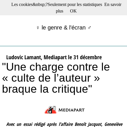
Les cookies&nbsp;?Seulement pour les statistiques
En savoir
☰ Menu
plus
OK
Films en salle
Films récents
♀ le genre & l’écran ♂
Séries
Films -TV/plates-formes
Classique
Publications
Ludovic Lamant, Mediapart le 31 décembre
Tribunes
"Une charge contre le
Bloc-notes
Archives
« culte de l’auteur »
Actu : "La Nouvelle Vague"
S’abonner à la Lettre !
braque la critique"
Avec un essai rédigé après l’affaire Benoît Jacquot, Geneviève