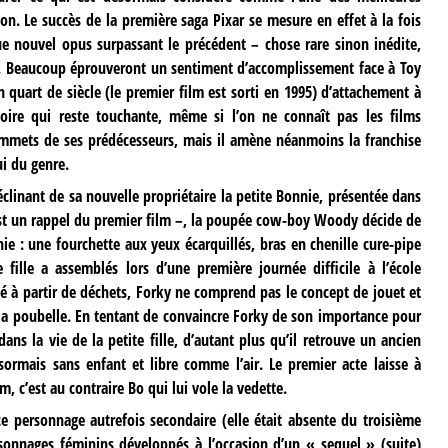
on. Le succès de la première saga Pixar se mesure en effet à la fois
 nouvel opus surpassant le précédent – chose rare sinon inédite,
. Beaucoup éprouveront un sentiment d’accomplissement face à Toy
 quart de siècle (le premier film est sorti en 1995) d’attachement à
toire qui reste touchante, même si l’on ne connaît pas les films
sommets de ses prédécesseurs, mais il amène néanmoins la franchise
i du genre.
déclinant de sa nouvelle propriétaire la petite Bonnie, présentée dans
est un rappel du premier film –, la poupée cow-boy Woody décide de
e : une fourchette aux yeux écarquillés, bras en chenille cure-pipe
fille a assemblés lors d’une première journée difficile à l’école
é à partir de déchets, Forky ne comprend pas le concept de jouet et
à la poubelle. En tentant de convaincre Forky de son importance pour
ns la vie de la petite fille, d’autant plus qu’il retrouve un ancien
ésormais sans enfant et libre comme l’air. Le premier acte laisse à
m, c’est au contraire Bo qui lui vole la vedette.
ce personnage autrefois secondaire (elle était absente du troisième
ersonnages féminins développés à l’occasion d’un « sequel » (suite)