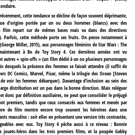
condaire.
es récemment, cette tendance se décline de façon souvent déprimante,
rigue d’origine portée par un ou deux hommes (blancs) avec des
le film repart sur de mêmes bases mais va dans des directions
»). Parfois, cette méthode porte ses fruits. On pense notamment à
George Miller, 2015), aux personnages féminins de Star Wars : The
 maintenant à Bo de Toy Story 4. Ces dernières années ont vu
et autres « spin-offs » (un film dédié à un ou plusieurs personnages
n desquels la présence des femmes se faisait attendre (il suffit de
ers DC Comics, Marvel, Pixar, même la trilogie des Ocean [Steven
de voir les femmes débarquer). Davantage d’inclusion au sein des
arge distribution est un pas dans la bonne direction. Mais reléguer
, et donc par définition auxiliaires, ne peut que consolider le préjugé
 sont premiers, tandis que ceux consacrés aux femmes et menés par
genre de film montre encore trop souvent les héroïnes dans une
s masculins : soit elles en présentent une version très contrastée,
ngeables avec eux. Toy Story 4 pèche aussi à ce niveau : Bonnie
es jouets-héros dans les trois premiers films, et la poupée Gabby