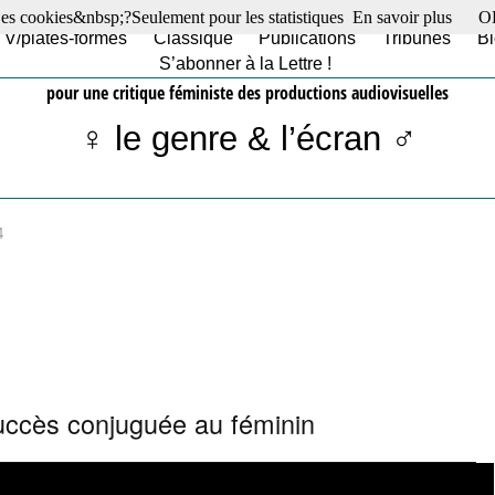
es cookies&nbsp;?Seulement pour les statistiques
En savoir plus
O
TV/plates-formes
Classique
Publications
Tribunes
Bl
S’abonner à la Lettre !
pour une critique féministe des productions audiovisuelles
♀ le genre & l’écran ♂
4
uccès conjuguée au féminin