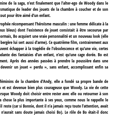
ine de la saga, n’est finalement que l’alter-ego de Woody dans le
rismatique de leader des jouets de la chambre à coucher et de son
tout pour être aimé d’un enfant.
e trophée récompensant l’héroïsme masculin : une femme délicate à la
ux bleus) dont l’existence de jouet consistait à être secourue par
ormais, Bo acquiert une vraie personnalité et un nouveau look (elle
 bergère lui sert aussi d’arme). Ce quatrième film, contrairement aux
uvent échapper à la tragédie de l’obsolescence et qu’une vie, certes
ante des fantaisies d’un enfant, n’est qu’une cage dorée. Bo est
rement. Après des années passées à prendre la poussière dans une
r devenir un jouet « perdu », sans enfant, accomplissant enfin sa
s féminins de la chambre d’Andy, elle a fondé sa propre bande de
n et est devenue bien plus courageuse que Woody. La vie de cette
orsque Woody doit choisir entre rester avec elle ou retourner à son
la chose la plus importante à ses yeux, comme nous le rappelle le
 reste (car si Bonnie, dont il n’a jamais reçu toute l’attention, avait
’aurait sans doute jamais choisi Bo). Le rôle de Bo était-il donc