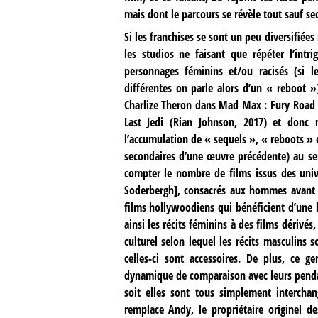
mais dont le parcours se révèle tout sauf se
Si les franchises se sont un peu diversifié
les studios ne faisant que répéter l’int
personnages féminins et/ou racisés (si 
différentes on parle alors d’un « reboot 
Charlize Theron dans Mad Max : Fury Road (
Last Jedi (Rian Johnson, 2017) et donc
l’accumulation de « sequels », « reboots » 
secondaires d’une œuvre précédente) au sei
compter le nombre de films issus des univ
Soderbergh], consacrés aux hommes avant 
films hollywoodiens qui bénéficient d’une l
ainsi les récits féminins à des films dérivés
culturel selon lequel les récits masculins
celles-ci sont accessoires. De plus, ce 
dynamique de comparaison avec leurs pendant
soit elles sont tous simplement intercha
remplace Andy, le propriétaire originel d