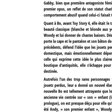
Gabby, bien que première antagoniste fémin
premier opus, un reflet de son statut cha
comportement abusif quand celui-ci faisait 
Quant à Bo, avant Toy Story 4, elle était l
beauté classique (blanche et blonde aux ye
Woody et lui donner de chastes baisers. Dés
porte la cape et le pantalon et son bâton de
précédents, défend l’idée que les jouets pe
domestique, mais émotionnellement dépend
celle qui exprime cette idée le plus clai
boutique d’antiquités, elle s’échappe pou
destinée.
Autrefois l’un des trop rares personnage
jouets perdus, leur a donné un nouvel éla
nouvelle Bo est tellement attrayante que l
ancienne vie centrée sur « son » enfant (
prologue), on est presque déçu pour elle qu’il
été Andy, « son premier enfant », Woody n