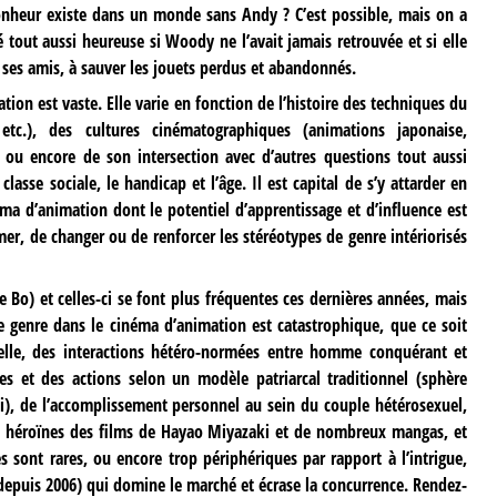
heur existe dans un monde sans Andy ? C’est possible, mais on a
tout aussi heureuse si Woody ne l’avait jamais retrouvée et si elle
 ses amis, à sauver les jouets perdus et abandonnés.
ion est vaste. Elle varie en fonction de l’histoire des techniques du
etc.), des cultures cinématographiques (animations japonaise,
, ou encore de son intersection avec d’autres questions tout aussi
lasse sociale, le handicap et l’âge. Il est capital de s’y attarder en
ma d’animation dont le potentiel d’apprentissage et d’influence est
er, de changer ou de renforcer les stéréotypes de genre intériorisés
 Bo) et celles-ci se font plus fréquentes ces dernières années, mais
e genre dans le cinéma d’animation est catastrophique, que ce soit
lle, des interactions hétéro-normées entre homme conquérant et
es et des actions selon un modèle patriarcal traditionnel (sphère
ui), de l’accomplissement personnel au sein du couple hétérosexuel,
aux héroïnes des films de Hayao Miyazaki et de nombreux mangas, et
 sont rares, ou encore trop périphériques par rapport à l’intrigue,
 depuis 2006) qui domine le marché et écrase la concurrence. Rendez-