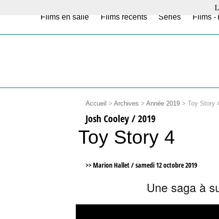
L
Films en salle
Films récents
Séries
Films -
Accueil
>
Archives
>
Année 2019
>
Toy Story 
Josh Cooley / 2019
Toy Story 4
>> Marion Hallet /
samedi 12 octobre 2019
Une saga à s