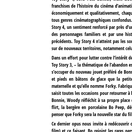
franchises de l’histoire du cinéma d’animati
économiquement et qualitativement, chaque
tous genres cinématographiques confondus
Story 4, un sentiment renforcé par près d’un
des personnages familiers et par une his
précédents. Toy Story 4 n’atteint pas les 
sur de nouveaux territoires, notamment celu
Dans un effort pour lutter contre l’intérêt 
Toy Story 3, – la thématique de l’abandon 
s’occuper du nouveau jouet préféré de Bonni
et pieds en bâtons de glace que la petite 
maternelle et qu’elle nomme Forky. Fabriqu
saisit toutes les occasions pour retourner 
Bonnie, Woody réfléchit à sa propre place da
flirt, la bergère en porcelaine Bo Peep, d
penser que Forky sera la nouvelle star du fil
Ce dernier opus nous invite à redécouvrir 
film) et ce faisant, Bo rejoint les rares p