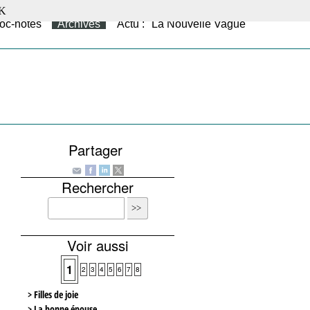
K
oc-notes
Archives
Actu : "La Nouvelle Vague"
Partager
Rechercher
Voir aussi
1
2
3
4
5
6
7
8
> Filles de joie
> La bonne épouse