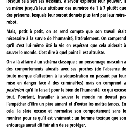
lorsque cela sert ses desseins, à savoir exploiter leur pouvoir. Il
va même jusqu’à leur attribuer des numéros de 1 à 7 plutôt que
des prénoms, lesquels leur seront donnés plus tard par leur mère-
robot.
Mais, petit à petit, on se rend compte que son travail était
nécessaire à la survie de l’humanité, littéralement. On comprend
qu’il s’est lui-même ôté la vie en espérant que cela aiderait à
sauver le monde. C’est dire à quel point il est altruiste.
On a là affaire à un schéma classique : un personnage masculin a
des comportements abusifs avec ses proches (de l’absence de
toute marque d’affection à la séquestration en passant par leur
mise en danger face à des criminel·les) mais on comprend
a
posterior
i qu’il le faisait pour le bien de l’humanité, ce qui excuse
tout. Pourtant, travailler à sauver le monde ne devrait pas
l’empêcher d’être un père aimant et d’éviter les maltraitances. En
cela, la série excuse et normalise son comportement sans le
montrer pour ce qu’il est vraiment : un homme toxique que son
entourage aurait dû fuir afin de se protéger.