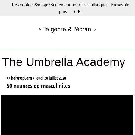
Les cookies&nbsp;?Seulement pour les statistiques
En savoir
☰ Menu
plus
OK
Films en salle
Films récents
♀ le genre & l’écran ♂
Séries
Films -TV/plates-formes
Classique
Publications
The Umbrella Academy
Tribunes
Bloc-notes
Archives
>> holyPopCorn /
jeudi 30 juillet 2020
Actu : "La Nouvelle Vague"
50 nuances de masculinités
S’abonner à la Lettre !