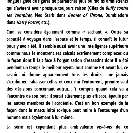
longue lignée de figures de patriarches plus ou moins omniscients
qui s’avèrent avoir presque toujours raison (Giles de
Buffy contre
les Vampires
, Ned Stark dans
Games of Throne
, Dumbledore
dans
Harry Potter
, etc.).
Cinq se considère également comme « sachant ». Outre sa
capacité à voyager dans l’espace et le temps, il connaît le futur
pour y avoir été. Il semble aussi avoir une intelligence supérieure
comme nous le montrent ses calculs extrêmement complexes ou
la façon dont il fait face à l’organisation d’assassins dont il a été
pendant un temps le meilleur agent. Tout comme RH avant lui, ce
savoir lui donne apparemment tous les droits : ne jamais
s’expliquer, rabaisser celles et ceux qui l’entourent, prendre seul
des décisions concernant autrui… Y compris quand cela va à
l’encontre de son but : il serait sûrement plus efficace, épaulé par
les autres membres de l’académie. C’est un bon exemple de la
façon dont la masculinité toxique peut nuire à l’entourage d’un
homme mais également à lui-même.
La série est cependant plus ambivalente vis-à-vis de ce