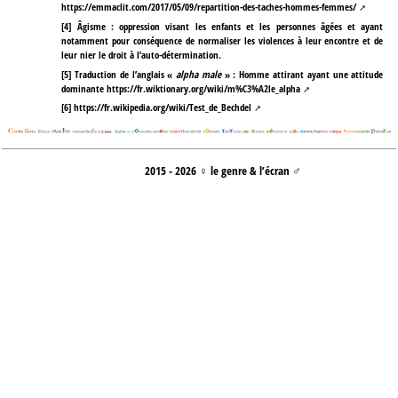
https://emmaclit.com/2017/05/09/repartition-des-taches-hommes-femmes/
[
4
]
Âgisme : oppression visant les enfants et les personnes âgées et ayant
notamment pour conséquence de normaliser les violences à leur encontre et de
leur nier le droit à l’auto-détermination.
[
5
]
Traduction de l’anglais «
alpha male
» : Homme attirant ayant une attitude
dominante
https://fr.wiktionary.org/wiki/m%C3%A2le_alpha
[
6
]
https://fr.wikipedia.org/wiki/Test_de_Bechdel
2015 - 2026 ♀ le genre & l’écran ♂