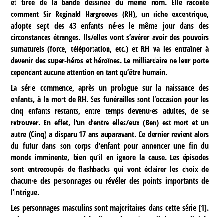
et tirée de la bande dessinée du même nom. Elle raconte
comment Sir Reginald Hargreeves (RH), un riche excentrique,
adopte sept des 43 enfants né·es le même jour dans des
circonstances étranges. Ils/elles vont s’avérer avoir des pouvoirs
surnaturels (force, téléportation, etc.) et RH va les entraîner à
devenir des super-héros et héroïnes. Le milliardaire ne leur porte
cependant aucune attention en tant qu’être humain.
La série commence, après un prologue sur la naissance des
enfants, à la mort de RH. Ses funérailles sont l’occasion pour les
cinq enfants restants, entre temps devenu·es adultes, de se
retrouver. En effet, l’un d’entre elles/eux (Ben) est mort et un
autre (Cinq) a disparu 17 ans auparavant. Ce dernier revient alors
du futur dans son corps d’enfant pour annoncer une fin du
monde imminente, bien qu’il en ignore la cause. Les épisodes
sont entrecoupés de flashbacks qui vont éclairer les choix de
chacun·e des personnages ou révéler des points importants de
l’intrigue.
Les personnages masculins sont majoritaires dans cette série
[
1
]
.