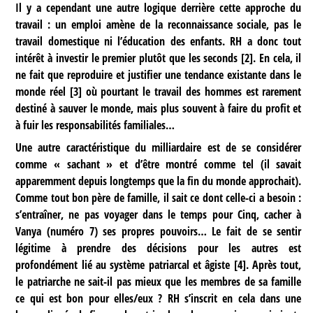
Il y a cependant une autre logique derrière cette approche du
travail : un emploi amène de la reconnaissance sociale, pas le
travail domestique ni l’éducation des enfants. RH a donc tout
intérêt à investir le premier plutôt que les seconds
[
2
]
. En cela, il
ne fait que reproduire et justifier une tendance existante dans le
monde réel
[
3
]
où pourtant le travail des hommes est rarement
destiné à sauver le monde, mais plus souvent à faire du profit et
à fuir les responsabilités familiales…
Une autre caractéristique du milliardaire est de se considérer
comme « sachant » et d’être montré comme tel (il savait
apparemment depuis longtemps que la fin du monde approchait).
Comme tout bon père de famille, il sait ce dont celle-ci a besoin :
s’entraîner, ne pas voyager dans le temps pour Cinq, cacher à
Vanya (numéro 7) ses propres pouvoirs… Le fait de se sentir
légitime à prendre des décisions pour les autres est
profondément lié au système patriarcal et âgiste
[
4
]
. Après tout,
le patriarche ne sait-il pas mieux que les membres de sa famille
ce qui est bon pour elles/eux ? RH s’inscrit en cela dans une