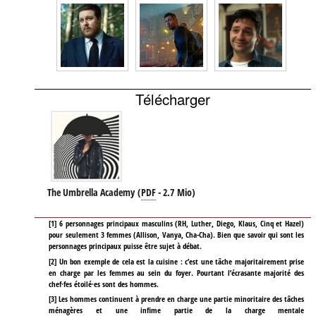
Télécharger
The Umbrella Academy
(
PDF
-
2.7 Mio
)
[
1
]
6 personnages principaux masculins (RH, Luther, Diego, Klaus, Cinq et Hazel)
pour seulement 3 femmes (Allison, Vanya, Cha-Cha). Bien que savoir qui sont les
personnages principaux puisse être sujet à débat.
[
2
]
Un bon exemple de cela est la cuisine : c’est une tâche majoritairement prise
en charge par les femmes au sein du foyer. Pourtant l’écrasante majorité des
chef·fes étoilé·es sont des hommes.
[
3
]
Les hommes continuent à prendre en charge une partie minoritaire des tâches
ménagères et une infime partie de la charge mentale