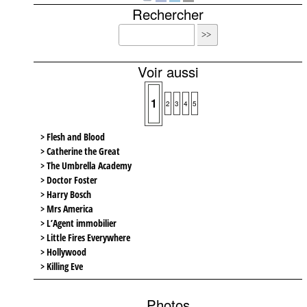
Rechercher
Voir aussi
1
2
3
4
5
> Flesh and Blood
> Catherine the Great
> The Umbrella Academy
> Doctor Foster
> Harry Bosch
> Mrs America
> L’Agent immobilier
> Little Fires Everywhere
> Hollywood
> Killing Eve
Photos