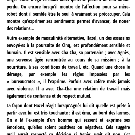
perdu. Ou encore lorsqu’il montre de l’affection pour sa mère-
robot dont il semble être le seul à vraiment se préoccuper. Cela
montre qu’exprimer ses sentiments permet d’avancer, de nouer
des relations…
Autre exemple de masculinité alternative, Hazel, un des assassins
envoyé·es à la poursuite de Cinq, est profondément sensible et
humain. Il est sensible avec Cha-Cha, sa partenaire ; avec Agnès,
une serveuse âgée rencontrée au cours de sa mission ; à la
nourriture, à ses conditions de travail, etc. Quand une chose le
dérange, par exemple les règles imposées par les
« bureaucrates », il l’exprime. Parfois avec colère mais jamais
avec violence. Il a avec Cha-Cha une relation de travail mais
également de confiance et de respect mutuel.
La façon dont Hazel réagit lorsqu’Agnès lui dit qu’elle est prête à
partir avec lui est très touchante : il est ému, au bord des larmes.
On a là l’exemple d’un homme qui ressent et exprime ses
émotions, qu’elles soient positives ou négatives. Cela suggère
qu’il aurait respecté sa décision si Agnès avait dit non. Cet