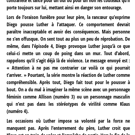
contrariété et lance pour un oui ou pour un non les couteaux qu’il
porte toujours sur lui, mettant ainsi en danger son entourage.
Lors de l’oraison funèbre pour leur père, la rancœur qu’exprime
Diego pousse Luther à l’attaquer. Ce comportement devrait
paraître inacceptable et avoir des conséquences. Mais personne
ne s’en offusque. On sent tout au plus un peu de réprobation. De
même, dans l’épisode 4, Diego provoque Luther jusqu’à ce que
celui-ci mette un coup de poing dans un mur. Tout d’abord,
rappelons qu’il s’agit déjà là de violence. Le message envoyé est :
« Attention à ne pas me contrarier car voilà ce qui pourrait
t’arriver. » Pourtant, la série montre la réaction de Luther comme
compréhensible. Après tout, Diego fait tout pour le pousser à
bout. On a du mal à imaginer la même scène avec un personnage
féminin comme Allison (numéro 3) ou un personnage masculin
qui n’est pas dans les stéréotypes de virilité comme Klaus
(numéro 4).
Les occasions où Luther impose sa volonté par la force ne
manquent pas. Après l’enterrement du père, Luther croit que