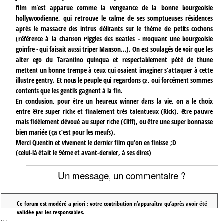
film m’est apparue comme la vengeance de la bonne bourgeoisie
hollywoodienne, qui retrouve le calme de ses somptueuses résidences
après le massacre des intrus délirants sur le thème de petits cochons
(référence à la chanson Piggies des Beatles - moquant une bourgeoisie
goinfre - qui faisait aussi triper Manson…). On est soulagés de voir que les
alter ego du Tarantino quinqua et respectablement pété de thune
mettent un bonne trempe à ceux qui osaient imaginer s’attaquer à cette
illustre gentry. Et nous le peuple qui regardons ça, oui forcément sommes
contents que les gentils gagnent à la fin.
En conclusion, pour être un heureux winner dans la vie, on a le choix
entre être super riche et finalement très talentueux (Rick), être pauvre
mais fidèlement dévoué au super riche (Cliff), ou être une super bonnasse
bien mariée (ça c’est pour les meufs).
Merci Quentin et vivement le dernier film qu’on en finisse ;D
(celui-là était le 9ème et avant-dernier, à ses dires)
Un message, un commentaire ?
Ce forum est modéré a priori : votre contribution n’apparaîtra qu’après avoir été
validée par les responsables.