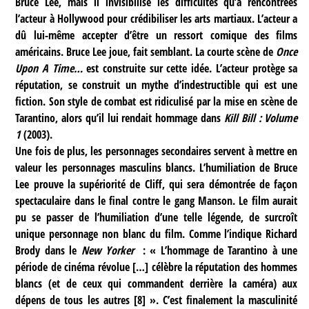
Bruce Lee, mais il invisibilise les difficultés qu’a rencontrées
l’acteur à Hollywood pour crédibiliser les arts martiaux. L’acteur a
dû lui-même accepter d’être un ressort comique des films
américains. Bruce Lee joue, fait semblant. La courte scène de
Once
Upon A Time…
est construite sur cette idée. L’acteur protège sa
réputation, se construit un mythe d’indestructible qui est une
fiction. Son style de combat est ridiculisé par la mise en scène de
Tarantino, alors qu’il lui rendait hommage dans
Kill Bill : Volume
1
(2003).
Une fois de plus, les personnages secondaires servent à mettre en
valeur les personnages masculins blancs. L’humiliation de Bruce
Lee prouve la supériorité de Cliff, qui sera démontrée de façon
spectaculaire dans le final contre le gang Manson. Le film aurait
pu se passer de l’humiliation d’une telle légende, de surcroît
unique personnage non blanc du film. Comme l’indique Richard
Brody dans le
New Yorker
: « L’hommage de Tarantino à une
période de cinéma révolue […] célèbre la réputation des hommes
blancs (et de ceux qui commandent derrière la caméra) aux
dépens de tous les autres
[
8
]
». C’est finalement la masculinité