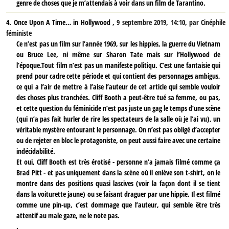
genre de choses que je m’attendais à voir dans un film de Tarantino.
4.
Once Upon A Time… in Hollywood ,
9 septembre 2019, 14:10
,
par
Cinéphile
féministe
Ce n’est pas un film sur l’année 1969, sur les hippies, la guerre du Vietnam
ou Bruce Lee, ni même sur Sharon Tate mais sur l’Hollywood de
l’époque.Tout film n’est pas un manifeste politiqu. C’est une fantaisie qui
prend pour cadre cette période et qui contient des personnages ambigus,
ce qui a l’air de mettre à l’aise l’auteur de cet article qui semble vouloir
des choses plus tranchées. Cliff Booth a peut-être tué sa femme, ou pas,
et cette question du féminicide n’est pas juste un gag le temps d’une scène
(qui n’a pas fait hurler de rire les spectateurs de la salle où je l’ai vu), un
véritable mystère entourant le personnage. On n’est pas obligé d’accepter
ou de rejeter en bloc le protagoniste, on peut aussi faire avec une certaine
indécidabilité.
Et oui, Cliff Booth est très érotisé - personne n’a jamais filmé comme ça
Brad Pitt - et pas uniquement dans la scène où il enlève son t-shirt, on le
montre dans des positions quasi lascives (voir la façon dont il se tient
dans la voiturette jaune) ou se faisant draguer par une hippie. Il est filmé
comme une pin-up, c’est dommage que l’auteur, qui semble être très
attentif au male gaze, ne le note pas.
.