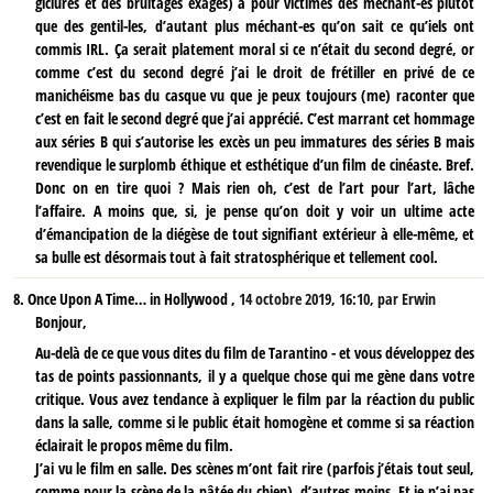
giclures et des bruitages éxages) a pour victimes des méchant-es plutôt
que des gentil-les, d’autant plus méchant-es qu’on sait ce qu’iels ont
commis IRL. Ça serait platement moral si ce n’était du second degré, or
comme c’est du second degré j’ai le droit de frétiller en privé de ce
manichéisme bas du casque vu que je peux toujours (me) raconter que
c’est en fait le second degré que j’ai apprécié. C’est marrant cet hommage
aux séries B qui s’autorise les excès un peu immatures des séries B mais
revendique le surplomb éthique et esthétique d’un film de cinéaste. Bref.
Donc on en tire quoi ? Mais rien oh, c’est de l’art pour l’art, lâche
l’affaire. A moins que, si, je pense qu’on doit y voir un ultime acte
d’émancipation de la diégèse de tout signifiant extérieur à elle-même, et
sa bulle est désormais tout à fait stratosphérique et tellement cool.
8.
Once Upon A Time… in Hollywood ,
14 octobre 2019, 16:10
,
par
Erwin
Bonjour,
Au-delà de ce que vous dites du film de Tarantino - et vous développez des
tas de points passionnants, il y a quelque chose qui me gène dans votre
critique. Vous avez tendance à expliquer le film par la réaction du public
dans la salle, comme si le public était homogène et comme si sa réaction
éclairait le propos même du film.
J’ai vu le film en salle. Des scènes m’ont fait rire (parfois j’étais tout seul,
comme pour la scène de la pâtée du chien), d’autres moins. Et je n’ai pas