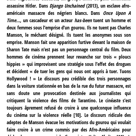
assassine Hitler. Dans
Django Unchained
(2013), un esclave afro-
américain massacre des négriers blancs. Dans
Once Upon A
Time…
, un cascadeur et un acteur
has-been
tuent un homme et
deux femmes sous l’emprise d’un gourou. Ils ne tuent pas Charles
Manson, le méchant désigné. Ils tuent les anonymes sous son
emprise. Manson fait une apparition furtive devant la maison de
Sharon Tate mais n’est pas un personnage central du film. Deux
hommes de cinéma prennent leur revanche sur trois « ploucs
hippies » qui improvisent une stratégie sous l’effet des drogues
et décident « de tuer les gens qui nous ont appris à tuer. Tuons
Hollywood ! » Le discours peu crédible des trois personnages
dans la voiture stationnée en bas de la rue du futur massacre, est
sans doute une provocation destinée aux journalistes qui
critiquent la violence des films de Tarantino. Le cinéaste s’est
toujours âprement refusé de croire à une quelconque influence
du cinéma sur la violence réelle
[
10
]
. Le discours ridicule des
adeptes de Manson évacue les motivations du gourou qui voulait
faire croire à un crime commis par des Afro-Américains pour