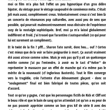
moi ce film m’a plus fait l’effet un peu hypnotique d’un gros délire
hipster, du vintage pour le vintage saupoudré de connivence méta. C’était
joli mais aussi, complètement creux. Volontairement creux si c’est bien là
un concerto de résonances pop culturelles, avec aussi peu de sens que
possible, qui pourrait malencontreusement nous distraire de l’expérience
cozy de la nostalgie sophistiquée. Bref, moi ça m’a laissé globalement
indifférent et froid. J’ai trouvé que Tarantino s’autoparodiait (ce qui pour
lui est surement un compliment).
Et le twist de la fin ? pfff… Sharon Tate survit, donc heu… ouf ? Certes
c’est mieux que de la voir se faire poignarder à mort. Ça aurait vraiment
été assez atroce comme scène. Mais je vois pas qu’il y ait un quelconque
mérite comme j’ai pu l’entendre, à avoir eu le tact d’"éviter" de
représenter le massacre par un effet de manche qui n’a même pas le
mérite de la nouveauté (cf Inglorious Basterds). Tout le film converge
vers la tragédie, crée l’attente d’un dénouement glaçant - donc ce
"soulagement" final est bien fabriqué de toutes pièces, qu’on soit
d’accord.
Tout ce qu’on y gagne, c’est que les personnages fictifs de Rick et Cliff ont
le beau rôle et que le bain de sang qu’on attendait (et qu’on a eu peur de
ne pas pouvoir apprécier comme un bon gros kif de série B avec des