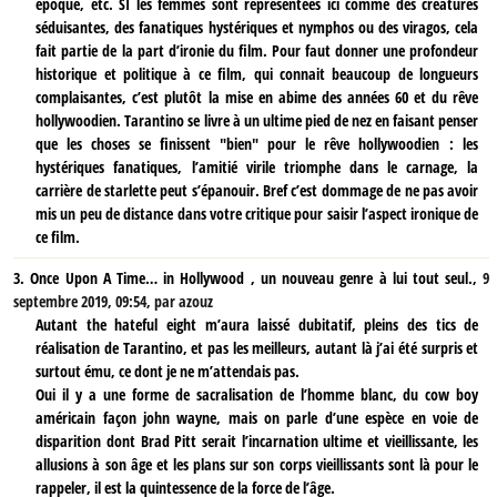
époque, etc. SI les femmes sont représentées ici comme des créatures
séduisantes, des fanatiques hystériques et nymphos ou des viragos, cela
fait partie de la part d’ironie du film. Pour faut donner une profondeur
historique et politique à ce film, qui connait beaucoup de longueurs
complaisantes, c’est plutôt la mise en abime des années 60 et du rêve
hollywoodien. Tarantino se livre à un ultime pied de nez en faisant penser
que les choses se finissent "bien" pour le rêve hollywoodien : les
hystériques fanatiques, l’amitié virile triomphe dans le carnage, la
carrière de starlette peut s’épanouir. Bref c’est dommage de ne pas avoir
mis un peu de distance dans votre critique pour saisir l’aspect ironique de
ce film.
3.
Once Upon A Time… in Hollywood , un nouveau genre à lui tout seul.,
9
septembre 2019, 09:54
,
par
azouz
Autant the hateful eight m’aura laissé dubitatif, pleins des tics de
réalisation de Tarantino, et pas les meilleurs, autant là j’ai été surpris et
surtout ému, ce dont je ne m’attendais pas.
Oui il y a une forme de sacralisation de l’homme blanc, du cow boy
américain façon john wayne, mais on parle d’une espèce en voie de
disparition dont Brad Pitt serait l’incarnation ultime et vieillissante, les
allusions à son âge et les plans sur son corps vieillissants sont là pour le
rappeler, il est la quintessence de la force de l’âge.