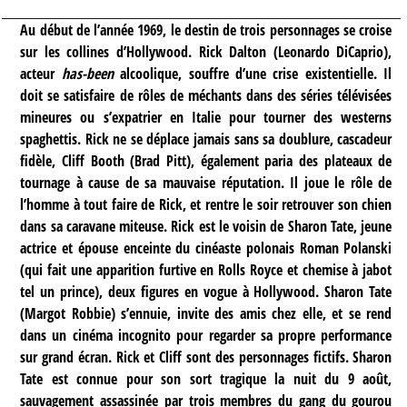
Au début de l’année 1969, le destin de trois personnages se croise
sur les collines d’Hollywood. Rick Dalton (Leonardo DiCaprio),
acteur
has-been
alcoolique, souffre d’une crise existentielle. Il
doit se satisfaire de rôles de méchants dans des séries télévisées
mineures ou s’expatrier en Italie pour tourner des westerns
spaghettis. Rick ne se déplace jamais sans sa doublure, cascadeur
fidèle, Cliff Booth (Brad Pitt), également paria des plateaux de
tournage à cause de sa mauvaise réputation. Il joue le rôle de
l’homme à tout faire de Rick, et rentre le soir retrouver son chien
dans sa caravane miteuse. Rick est le voisin de Sharon Tate, jeune
actrice et épouse enceinte du cinéaste polonais Roman Polanski
(qui fait une apparition furtive en Rolls Royce et chemise à jabot
tel un prince), deux figures en vogue à Hollywood. Sharon Tate
(Margot Robbie) s’ennuie, invite des amis chez elle, et se rend
dans un cinéma incognito pour regarder sa propre performance
sur grand écran. Rick et Cliff sont des personnages fictifs. Sharon
Tate est connue pour son sort tragique la nuit du 9 août,
sauvagement assassinée par trois membres du gang du gourou