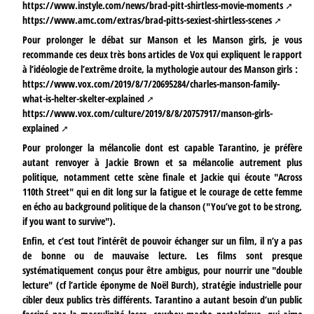
https://www.instyle.com/news/brad-pitt-shirtless-movie-moments
https://www.amc.com/extras/brad-pitts-sexiest-shirtless-scenes
Pour prolonger le débat sur Manson et les Manson girls, je vous
recommande ces deux très bons articles de Vox qui expliquent le rapport
à l’idéologie de l’extrême droite, la mythologie autour des Manson girls :
https://www.vox.com/2019/8/7/20695284/charles-manson-family-
what-is-helter-skelter-explained
https://www.vox.com/culture/2019/8/8/20757917/manson-girls-
explained
Pour prolonger la mélancolie dont est capable Tarantino, je préfère
autant renvoyer à Jackie Brown et sa mélancolie autrement plus
politique, notamment cette scène finale et Jackie qui écoute "Across
110th Street" qui en dit long sur la fatigue et le courage de cette femme
en écho au background politique de la chanson ("You’ve got to be strong,
if you want to survive").
Enfin, et c’est tout l’intérêt de pouvoir échanger sur un film, il n’y a pas
de bonne ou de mauvaise lecture. Les films sont presque
systématiquement conçus pour être ambigus, pour nourrir une "double
lecture" (cf l’article éponyme de Noël Burch), stratégie industrielle pour
cibler deux publics très différents. Tarantino a autant besoin d’un public