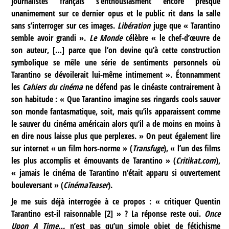
journalistes français s’enthousiasment encore presque
unanimement sur ce dernier opus et le public rit dans la salle
sans s’interroger sur ces images.
Libération
juge que « Tarantino
semble avoir grandi ».
Le Monde
célèbre « le chef-d’œuvre de
son auteur, […] parce que l’on devine qu’à cette construction
symbolique se mêle une série de sentiments personnels où
Tarantino se dévoilerait lui-même intimement ». Étonnamment
les
Cahiers du cinéma
ne défend pas le cinéaste contrairement à
son habitude : « Que Tarantino imagine ses ringards cools sauver
son monde fantasmatique, soit, mais qu’ils apparaissent comme
le sauver du cinéma américain alors qu’il a de moins en moins à
en dire nous laisse plus que perplexes. » On peut également lire
sur internet « un film hors-norme » (
Transfuge
), « l’un des films
les plus accomplis et émouvants de Tarantino » (
Critikat.com
),
« jamais le cinéma de Tarantino n’était apparu si ouvertement
bouleversant » (
CinémaTeaser
).
Je me suis déjà interrogée à ce propos : « critiquer Quentin
Tarantino est-il raisonnable
[
2
]
» ? La réponse reste oui.
Once
Upon A Time…
n’est pas qu’un simple objet de fétichisme