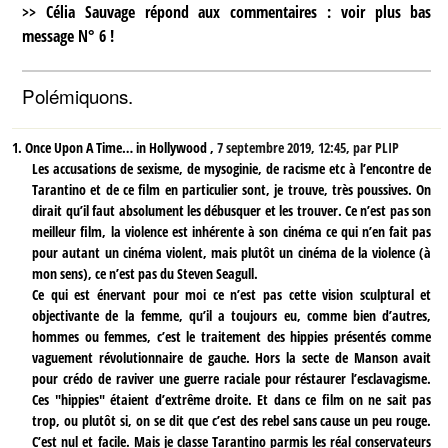
>>
Célia Sauvage répond aux commentaires : voir plus bas
message N° 6 !
Polémiquons.
1.
Once Upon A Time… in Hollywood ,
7 septembre 2019, 12:45
,
par
PLIP
Les accusations de sexisme, de mysoginie, de racisme etc à l’encontre de
Tarantino et de ce film en particulier sont, je trouve, très poussives. On
dirait qu’il faut absolument les débusquer et les trouver. Ce n’est pas son
meilleur film, la violence est inhérente à son cinéma ce qui n’en fait pas
pour autant un cinéma violent, mais plutôt un cinéma de la violence (à
mon sens), ce n’est pas du Steven Seagull.
Ce qui est énervant pour moi ce n’est pas cette vision sculptural et
objectivante de la femme, qu’il a toujours eu, comme bien d’autres,
hommes ou femmes, c’est le traitement des hippies présentés comme
vaguement révolutionnaire de gauche. Hors la secte de Manson avait
pour crédo de raviver une guerre raciale pour réstaurer l’esclavagisme.
Ces "hippies" étaient d’extrême droite. Et dans ce film on ne sait pas
trop, ou plutôt si, on se dit que c’est des rebel sans cause un peu rouge.
C’est nul et facile. Mais je classe Tarantino parmis les réal conservateurs