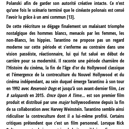
Polanski afin de garder son autorité créative intacte. Ce n’est
qu’une fois le scénario terminé que le cinéaste polonais est censé
l’avoir lu grâce à un ami commun
[
13
]
.
De cette réécriture se dégage finalement un malaisant triomphe
nostalgique des hommes blancs, menacés par les femmes, les
non-Blancs, les hippies. Tarantino ne propose pas un regard
moderne sur cette période et s’enferme au contraire dans une
vision passéiste, réactionnaire, lui qui fut salué en début de
carrière pour sa modernité. Il raconte une période charnière de
l’Histoire du cinéma, la fin de l’âge d’or du Hollywood classique
et l’émergence de la contreculture du Nouvel Hollywood et du
cinéma indépendant, au sein duquel émerge Tarantino à son tour
en 1992 avec
Reservoir Dogs
et jusqu’à son avant-dernier film,
Les
8 salopards
en 2015.
Once Upon A Time…
est son premier film
produit et distribué par une
major
hollywoodienne depuis la fin
de sa collaboration avec Harvey Weinstein. Tarantino semble ainsi
ridiculiser la contreculture dont il a lui-même profité. Certains
critiques prétendent que c’est un film personnel. Lorsque Rick