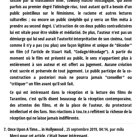
fasciné par la masculinité loser, cowboy macho nostalgique, qui aime
parfois au premier degré l’idéologie réac, tout autant qu’il a besoin d’un
public pointilleux sur le féminisme, le racisme et autres lectures
culturelles ; ou encore un public cinéphile qui y verra un film méta à
prendre au second degré. L’attraction de ces deux publics contradictoires
lui est vitale pour être visible et médiatisé. De plus, l’auteur n’est pas un
démiurge qui lui seul aurait l’autorité interprétative de son cinéma, tout
comme il n’y a pas (ou plus) une façon légitime et unique de "décoder"
un film (cf l’article de Stuart Hall, "Codage/décodage"). A partir du
moment où le film est présenté au public, le sens n’appartient plus à
entièrement à son auteur et est offert au jugement. Aucune création
n’est sacrée et préservée de tout jugement. Le public participe de la co-
construction a posteriori mais ne pourra jamais "conseiller" ou
"critiquer" un film avant qu’il soit fait.
Ce qui est intéressant dans la réception et la lecture des films de
Tarantino, c’est qu’ils disent beaucoup de la réception contemporaine,
des attentes des films, et de la place de l’auteur, du protectorat
intellectuel et des fans. Nos réactions à tou.te.s reflètent la richesse de la
réception qui ne laisse jamais indifférente.
7.
Once Upon A Time… in Hollywood ,
25 septembre 2019, 04:14
,
par
milu
Merci pour cet article, c’était hyper intéressant.