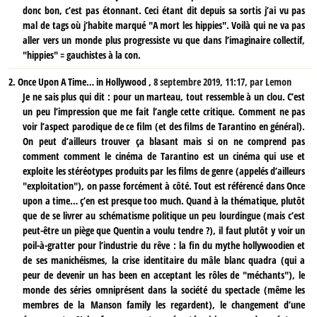
donc bon, c’est pas étonnant. Ceci étant dit depuis sa sortis j’ai vu pas
mal de tags où j’habite marqué "A mort les hippies". Voilà qui ne va pas
aller vers un monde plus progressiste vu que dans l’imaginaire collectif,
"hippies" = gauchistes à la con.
2.
Once Upon A Time… in Hollywood ,
8 septembre 2019, 11:17
,
par
Lemon
Je ne sais plus qui dit : pour un marteau, tout ressemble à un clou. C’est
un peu l’impression que me fait l’angle cette critique. Comment ne pas
voir l’aspect parodique de ce film (et des films de Tarantino en général).
On peut d’ailleurs trouver ça blasant mais si on ne comprend pas
comment comment le cinéma de Tarantino est un cinéma qui use et
exploite les stéréotypes produits par les films de genre (appelés d’ailleurs
"exploitation"), on passe forcément à côté. Tout est référencé dans Once
upon a time… ç’en est presque too much. Quand à la thématique, plutôt
que de se livrer au schématisme politique un peu lourdingue (mais c’est
peut-être un piège que Quentin a voulu tendre ?), il faut plutôt y voir un
poil-à-gratter pour l’industrie du rêve : la fin du mythe hollywoodien et
de ses manichéismes, la crise identitaire du mâle blanc quadra (qui a
peur de devenir un has been en acceptant les rôles de "méchants"), le
monde des séries omniprésent dans la société du spectacle (même les
membres de la Manson family les regardent), le changement d’une