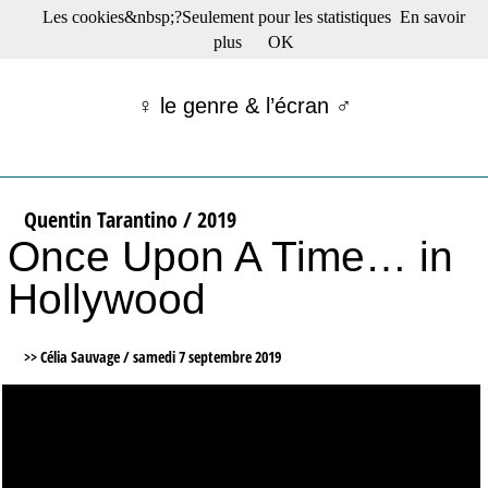
Les cookies&nbsp;?Seulement pour les statistiques
En savoir
☰ Menu
plus
OK
Films en salle
Films récents
♀ le genre & l’écran ♂
Séries
Films -TV/plates-formes
Classique
Publications
Quentin Tarantino / 2019
Tribunes
Once Upon A Time… in
Bloc-notes
Archives
Hollywood
Actu : "La Nouvelle Vague"
S’abonner à la Lettre !
>> Célia Sauvage /
samedi 7 septembre 2019