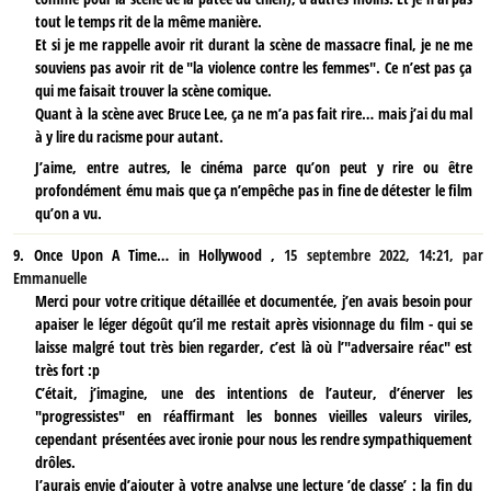
tout le temps rit de la même manière.
Et si je me rappelle avoir rit durant la scène de massacre final, je ne me
souviens pas avoir rit de "la violence contre les femmes". Ce n’est pas ça
qui me faisait trouver la scène comique.
Quant à la scène avec Bruce Lee, ça ne m’a pas fait rire… mais j’ai du mal
à y lire du racisme pour autant.
J’aime, entre autres, le cinéma parce qu’on peut y rire ou être
profondément ému mais que ça n’empêche pas in fine de détester le film
qu’on a vu.
9.
Once Upon A Time… in Hollywood ,
15 septembre 2022, 14:21
,
par
Emmanuelle
Merci pour votre critique détaillée et documentée, j’en avais besoin pour
apaiser le léger dégoût qu’il me restait après visionnage du film - qui se
laisse malgré tout très bien regarder, c’est là où l’"adversaire réac" est
très fort :p
C’était, j’imagine, une des intentions de l’auteur, d’énerver les
"progressistes" en réaffirmant les bonnes vieilles valeurs viriles,
cependant présentées avec ironie pour nous les rendre sympathiquement
drôles.
J’aurais envie d’ajouter à votre analyse une lecture ’de classe’ : la fin du