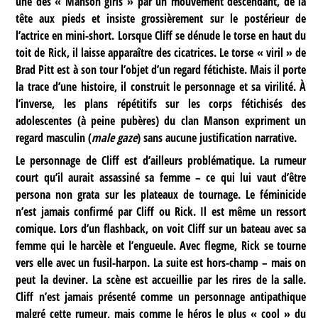
une des « Manson girls » par un mouvement descendant, de la
tête aux pieds et insiste grossièrement sur le postérieur de
l’actrice en mini-short. Lorsque Cliff se dénude le torse en haut du
toit de Rick, il laisse apparaître des cicatrices. Le torse « viril » de
Brad Pitt est à son tour l’objet d’un regard fétichiste. Mais il porte
la trace d’une histoire, il construit le personnage et sa virilité. À
l’inverse, les plans répétitifs sur les corps fétichisés des
adolescentes (à peine pubères) du clan Manson expriment un
regard masculin (
male gaze
) sans aucune justification narrative.
Le personnage de Cliff est d’ailleurs problématique. La rumeur
court qu’il aurait assassiné sa femme – ce qui lui vaut d’être
persona non grata sur les plateaux de tournage. Le féminicide
n’est jamais confirmé par Cliff ou Rick. Il est même un ressort
comique. Lors d’un flashback, on voit Cliff sur un bateau avec sa
femme qui le harcèle et l’engueule. Avec flegme, Rick se tourne
vers elle avec un fusil-harpon. La suite est hors-champ – mais on
peut la deviner. La scène est accueillie par les rires de la salle.
Cliff n’est jamais présenté comme un personnage antipathique
malgré cette rumeur, mais comme le héros le plus « cool » du