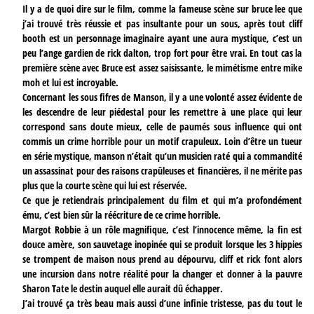
Il y a de quoi dire sur le film, comme la fameuse scène sur bruce lee que
j’ai trouvé très réussie et pas insultante pour un sous, après tout cliff
booth est un personnage imaginaire ayant une aura mystique, c’est un
peu l’ange gardien de rick dalton, trop fort pour être vrai. En tout cas la
première scène avec Bruce est assez saisissante, le mimétisme entre mike
moh et lui est incroyable.
Concernant les sous fifres de Manson, il y a une volonté assez évidente de
les descendre de leur piédestal pour les remettre à une place qui leur
correspond sans doute mieux, celle de paumés sous influence qui ont
commis un crime horrible pour un motif crapuleux. Loin d’être un tueur
en série mystique, manson n’était qu’un musicien raté qui a commandité
un assassinat pour des raisons crapûleuses et financières, il ne mérite pas
plus que la courte scène qui lui est réservée.
Ce que je retiendrais principalement du film et qui m’a profondément
ému, c’est bien sûr la réécriture de ce crime horrible.
Margot Robbie à un rôle magnifique, c’est l’innocence même, la fin est
douce amère, son sauvetage inopinée qui se produit lorsque les 3 hippies
se trompent de maison nous prend au dépourvu, cliff et rick font alors
une incursion dans notre réalité pour la changer et donner à la pauvre
Sharon Tate le destin auquel elle aurait dû échapper.
J’ai trouvé ça très beau mais aussi d’une infinie tristesse, pas du tout le