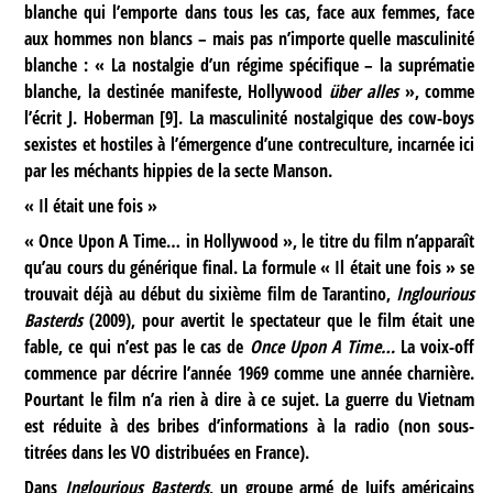
blanche qui l’emporte dans tous les cas, face aux femmes, face
aux hommes non blancs – mais pas n’importe quelle masculinité
blanche : « La nostalgie d’un régime spécifique – la suprématie
blanche, la destinée manifeste, Hollywood
über alles
», comme
l’écrit J. Hoberman
[
9
]
. La masculinité nostalgique des cow-boys
sexistes et hostiles à l’émergence d’une contreculture, incarnée ici
par les méchants hippies de la secte Manson.
« Il était une fois »
« Once Upon A Time… in Hollywood », le titre du film n’apparaît
qu’au cours du générique final. La formule « Il était une fois » se
trouvait déjà au début du sixième film de Tarantino,
Inglourious
Basterds
(2009), pour avertit le spectateur que le film était une
fable, ce qui n’est pas le cas de
Once Upon A Time…
La voix-off
commence par décrire l’année 1969 comme une année charnière.
Pourtant le film n’a rien à dire à ce sujet. La guerre du Vietnam
est réduite à des bribes d’informations à la radio (non sous-
titrées dans les VO distribuées en France).
Dans
Inglourious Basterds
, un groupe armé de Juifs américains