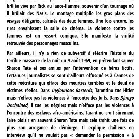
brûlée vive par Rick au lance-flamme, souvenir d’un tournage où
il brûlait des Nazis. Le montage multiplie les gros plans des
visages défigurés, calcinés des deux femmes. Une fois encore, les
rires envahissent la salle de cinéma. La violence contre les
femmes est un ressort comique. Elle manifeste la virilité
retrouvée des personnages masculins.
Par ailleurs, il n’y a rien de subversif à réécrire l’histoire du
terrible massacre de la nuit du 9 août 1969, en prétendant sauver
Sharon Tate et ses ami.es par l’intervention de héros fictifs.
Certain.es journalistes se sont d’ailleurs offusqué.es à Cannes de
cette réécriture qui efface des meurtres terribles et le deuil de
victimes réelles. Dans
Inglourious Basterds
, Tarantino tue Hitler
mais n’efface pas les violences à l’encontre des Juifs. Dans
Django
Unchained
, il tue les négriers mais n’efface pas les violences à
l’encontre des esclaves afro-américains. Tarantino croit sûrement
faire plaisir en sauvant Sharon Tate mais cela trahit une fois de
plus son arrogance de démiurge. Il explique d’ailleurs en
interview qu’il ne voulait pas « demander la permission » à