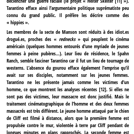
déclencher une guerre raciale (le projet « Helter Skelter
[
11
]
»).
Tarantino efface ainsi l’argumentaire politique suprématiste peu
connu du grand public. Il préfère les décrire comme des
« hippies ».
Les membres de la secte de Manson sont réduits à des idiot.es
drogué.es, proches des «
rednecks
» qui peuplent le cinéma
américain (quelques hommes entourés d’une myriade de jeunes
femmes à peine pubères…). Leur lieu de résidence, le Spahn
Ranch, semble fasciner Tarantino car il fut un lieu de tournage de
westerns. L’absence du gourou efface également l’emprise qu’il
avait sur ses disciples, notamment sur les jeunes femmes.
Tarantino ne les présente jamais comme les victimes d’un
homme, ce que montrent les analyses récentes
[
12
]
. Si elles ne
sont pas des victimes, leur massacre est donc justifié. Mais le
traitement cinématographique de l’homme et des deux femmes
massacrés est très différent. Le jeune homme attaqué par le chien
de Cliff est filmé à distance, alors que la première femme est
propulsée contre le mur, violentée à terre par Cliff pendant de
longues minutes en plans rapprochés. La seconde femme est