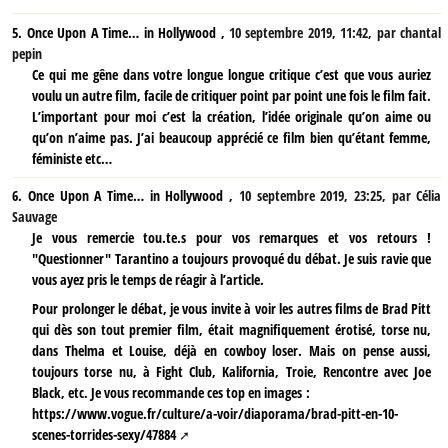
5.
Once Upon A Time… in Hollywood ,
10 septembre 2019, 11:42
,
par
chantal
pepin
Ce qui me gêne dans votre longue longue critique c’est que vous auriez
voulu un autre film, facile de critiquer point par point une fois le film fait.
L’important pour moi c’est la création, l’idée originale qu’on aime ou
qu’on n’aime pas. J’ai beaucoup apprécié ce film bien qu’étant femme,
féministe etc…
6.
Once Upon A Time… in Hollywood ,
10 septembre 2019, 23:25
,
par
Célia
Sauvage
Je vous remercie tou.te.s pour vos remarques et vos retours !
"Questionner" Tarantino a toujours provoqué du débat. Je suis ravie que
vous ayez pris le temps de réagir à l’article.
Pour prolonger le débat, je vous invite à voir les autres films de Brad Pitt
qui dès son tout premier film, était magnifiquement érotisé, torse nu,
dans Thelma et Louise, déjà en cowboy loser. Mais on pense aussi,
toujours torse nu, à Fight Club, Kalifornia, Troie, Rencontre avec Joe
Black, etc. Je vous recommande ces top en images :
https://www.vogue.fr/culture/a-voir/diaporama/brad-pitt-en-10-
scenes-torrides-sexy/47884