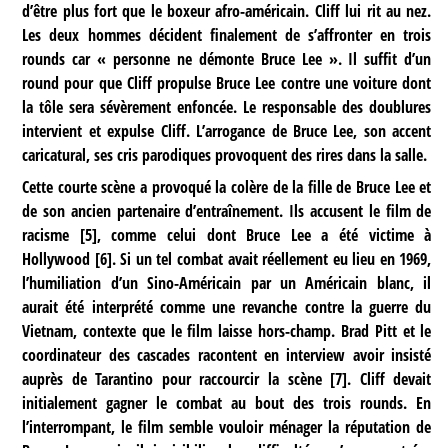
d’être plus fort que le boxeur afro-américain. Cliff lui rit au nez.
Les deux hommes décident finalement de s’affronter en trois
rounds car « personne ne démonte Bruce Lee ». Il suffit d’un
round pour que Cliff propulse Bruce Lee contre une voiture dont
la tôle sera sévèrement enfoncée. Le responsable des doublures
intervient et expulse Cliff. L’arrogance de Bruce Lee, son accent
caricatural, ses cris parodiques provoquent des rires dans la salle.
Cette courte scène a provoqué la colère de la fille de Bruce Lee et
de son ancien partenaire d’entraînement. Ils accusent le film de
racisme
[
5
]
, comme celui dont Bruce Lee a été victime à
Hollywood
[
6
]
. Si un tel combat avait réellement eu lieu en 1969,
l’humiliation d’un Sino-Américain par un Américain blanc, il
aurait été interprété comme une revanche contre la guerre du
Vietnam, contexte que le film laisse hors-champ. Brad Pitt et le
coordinateur des cascades racontent en interview avoir insisté
auprès de Tarantino pour raccourcir la scène
[
7
]
. Cliff devait
initialement gagner le combat au bout des trois rounds. En
l’interrompant, le film semble vouloir ménager la réputation de