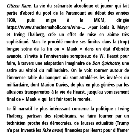
Citizen Kane
. La vie du scénariste alcoolique et joueur qui fait
partie d’abord du pool de la Paramount au début des années
1930, puis migre à la MGM, dirigée
https://www.thecinemaholic.com/who-...
par Louis B. Mayer
et Irving Thalberg, crée un effet de mise en abime très
sophistiqué. Mais le procédé montre ses limites dans la (trop)
longue scène de la fin où « Mank » dans un état d’ébriété
avancée, s’invite à l’anniversaire somptueux de W. Hearst pour
faire, à travers une adaptation imaginaire de
Don Quichotte
, une
satire au vitriol du milliardaire. On le voit tourner autour de
l’immense table du banquet où sont attablé·es les invité·es du
milliardaire, dont Marion Davies, de plus en plus gêné·es par les
allusions transparentes à la vie de Hearst, jusqu’au vomissement
final de « Mank » qui fait fuir tout le monde.
Le fil narratif le plus intéressant concerne la politique : Irving
Thalberg, partisan des républicains, va faire tourner par un
technicien proche des démocrates, de fausses actualités (Trump
n’a pas inventé les
fake news
) financées par Hearst pour diffamer