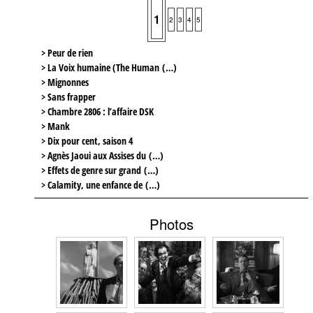
1
2
3
4
5
> Peur de rien
> La Voix humaine (The Human (…)
> Mignonnes
> Sans frapper
> Chambre 2806 : l’affaire DSK
> Mank
> Dix pour cent, saison 4
> Agnès Jaoui aux Assises du (…)
> Effets de genre sur grand (…)
> Calamity, une enfance de (…)
Photos