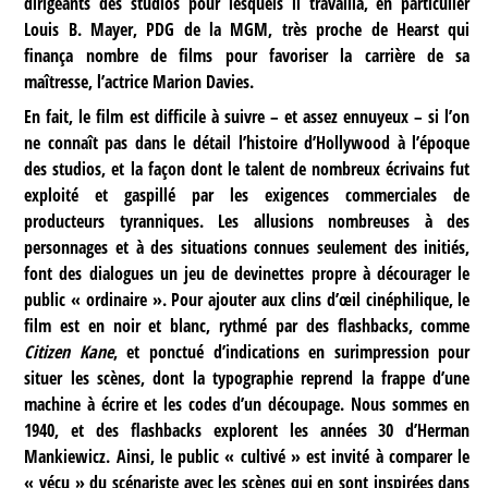
dirigeants des studios pour lesquels il travailla, en particulier
Louis B. Mayer, PDG de la MGM, très proche de Hearst qui
finança nombre de films pour favoriser la carrière de sa
maîtresse, l’actrice Marion Davies.
En fait, le film est difficile à suivre – et assez ennuyeux – si l’on
ne connaît pas dans le détail l’histoire d’Hollywood à l’époque
des studios, et la façon dont le talent de nombreux écrivains fut
exploité et gaspillé par les exigences commerciales de
producteurs tyranniques. Les allusions nombreuses à des
personnages et à des situations connues seulement des initiés,
font des dialogues un jeu de devinettes propre à décourager le
public « ordinaire ». Pour ajouter aux clins d’œil cinéphilique, le
film est en noir et blanc, rythmé par des flashbacks, comme
Citizen Kane
, et ponctué d’indications en surimpression pour
situer les scènes, dont la typographie reprend la frappe d’une
machine à écrire et les codes d’un découpage. Nous sommes en
1940, et des flashbacks explorent les années 30 d’Herman
Mankiewicz. Ainsi, le public « cultivé » est invité à comparer le
« vécu » du scénariste avec les scènes qui en sont inspirées dans