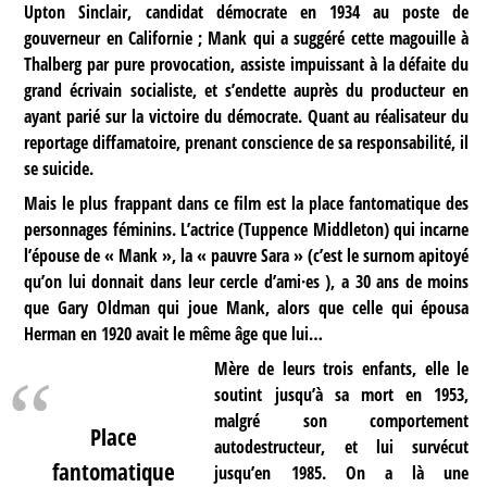
Upton Sinclair, candidat démocrate en 1934 au poste de
gouverneur en Californie ; Mank qui a suggéré cette magouille à
Thalberg par pure provocation, assiste impuissant à la défaite du
grand écrivain socialiste, et s’endette auprès du producteur en
ayant parié sur la victoire du démocrate. Quant au réalisateur du
reportage diffamatoire, prenant conscience de sa responsabilité, il
se suicide.
Mais le plus frappant dans ce film est la place fantomatique des
personnages féminins. L’actrice (Tuppence Middleton) qui incarne
l’épouse de « Mank », la « pauvre Sara » (c’est le surnom apitoyé
qu’on lui donnait dans leur cercle d’ami·es ), a 30 ans de moins
que Gary Oldman qui joue Mank, alors que celle qui épousa
Herman en 1920 avait le même âge que lui…
Mère de leurs trois enfants, elle le
soutint jusqu’à sa mort en 1953,
malgré son comportement
Place
autodestructeur, et lui survécut
fantomatique
jusqu’en 1985. On a là une