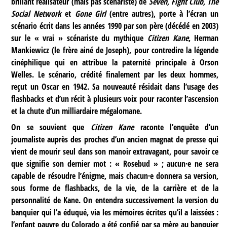
brillant réalisateur (mais pas scénariste) de
Seven, Fight Club, The
Social Network
et
Gone Girl
(entre autres), porte à l’écran un
scénario écrit dans les années 1990 par son père (décédé en 2003)
sur le « vrai » scénariste du mythique
Citizen Kane
, Herman
Mankiewicz (le frère ainé de Joseph), pour contredire la légende
cinéphilique qui en attribue la paternité principale à Orson
Welles. Le scénario, crédité finalement par les deux hommes,
reçut un Oscar en 1942. Sa nouveauté résidait dans l’usage des
flashbacks et d’un récit à plusieurs voix pour raconter l’ascension
et la chute d’un milliardaire mégalomane.
On se souvient que
Citizen Kane
raconte l’enquête d’un
journaliste auprès des proches d’un ancien magnat de presse qui
vient de mourir seul dans son manoir extravagant, pour savoir ce
que signifie son dernier mot : « Rosebud » ; aucun·e ne sera
capable de résoudre l’énigme, mais chacun·e donnera sa version,
sous forme de flashbacks, de la vie, de la carrière et de la
personnalité de Kane. On entendra successivement la version du
banquier qui l’a éduqué, via les mémoires écrites qu’il a laissées :
l’enfant pauvre du Colorado a été confié par sa mère au banquier