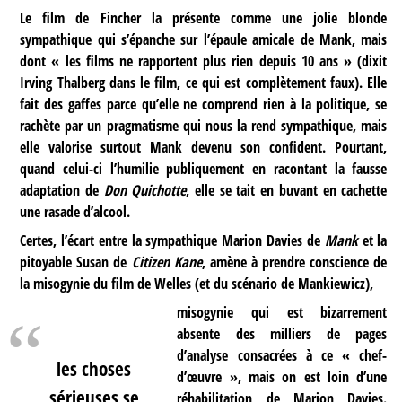
Le film de Fincher la présente comme une jolie blonde
sympathique qui s’épanche sur l’épaule amicale de Mank, mais
dont « les films ne rapportent plus rien depuis 10 ans » (dixit
Irving Thalberg dans le film, ce qui est complètement faux). Elle
fait des gaffes parce qu’elle ne comprend rien à la politique, se
rachète par un pragmatisme qui nous la rend sympathique, mais
elle valorise surtout Mank devenu son confident. Pourtant,
quand celui-ci l’humilie publiquement en racontant la fausse
adaptation de
Don Quichotte
, elle se tait en buvant en cachette
une rasade d’alcool.
Certes, l’écart entre la sympathique Marion Davies de
Mank
et la
pitoyable Susan de
Citizen Kane
, amène à prendre conscience de
la misogynie du film de Welles (et du scénario de Mankiewicz),
misogynie qui est bizarrement
absente des milliers de pages
d’analyse consacrées à ce « chef-
les choses
d’œuvre », mais on est loin d’une
sérieuses se
réhabilitation de Marion Davies.