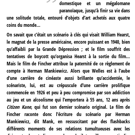
domestique et un mégalomane
paranoïaque, jusqu’à finir sa vie dans
une solitude totale, entouré d’objets d’art achetés aux quatre
coins du monde…
On savait que c’était un scénario à clés qui visait William Hearst,
le magnat de la presse américaine, encore puissant en 1940, bien
qu’affaibli par la Grande Dépression ; et le film souffrit des
tentatives de boycott qu’organisa Hearst à la sortie du film…
Mais le film de Fincher attribue la paternité de ce règlement de
compte à Herman Mankiewicz. Alors que Welles est à l’aube
d’une carrière de cinéaste aussi brillante qu’accidentée, le
scénariste, lui, est au crépuscule d’une carrière prolifique
commencée en 1926 et peu à peu compromise par son addiction
au jeu et un alcoolisme qui l’emportera à 55 ans, 12 ans après
Citizen Kane
, qui fut son dernier scénario original. Le film de
Fincher raconte donc l’écriture du scénario par Herman
Mankiewicz, dit Mank, en ressuscitant par des flashbacks
différents moments de ses relations tumultueuses avec les