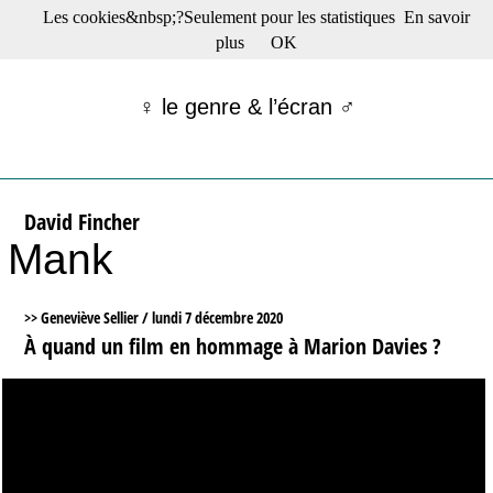
Les cookies&nbsp;?Seulement pour les statistiques
En savoir
☰ Menu
plus
OK
Films en salle
Films récents
♀ le genre & l’écran ♂
Séries
Films -TV/plates-formes
Classique
Publications
David Fincher
Tribunes
Mank
Bloc-notes
Archives
Actu : "La Nouvelle Vague"
>> Geneviève Sellier /
lundi 7 décembre 2020
S’abonner à la Lettre !
À quand un film en hommage à Marion Davies ?