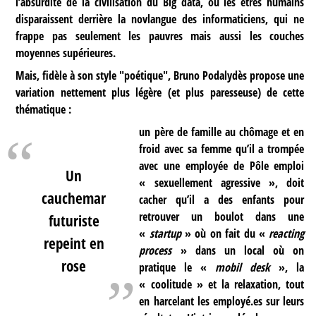
l’absurdité de la civilisation du Big data, où les êtres humains
disparaissent derrière la novlangue des informaticiens, qui ne
frappe pas seulement les pauvres mais aussi les couches
moyennes supérieures.
Mais, fidèle à son style "poétique", Bruno Podalydès propose une
variation nettement plus légère (et plus paresseuse) de cette
thématique :
un père de famille au chômage et en
froid avec sa femme qu’il a trompée
avec une employée de Pôle emploi
Un
« sexuellement agressive », doit
cauchemar
cacher qu’il a des enfants pour
retrouver un boulot dans une
futuriste
«
startup
» où on fait du «
reacting
repeint en
process
» dans un local où on
rose
pratique le «
mobil desk
», la
« coolitude » et la relaxation, tout
en harcelant les employé.es sur leurs