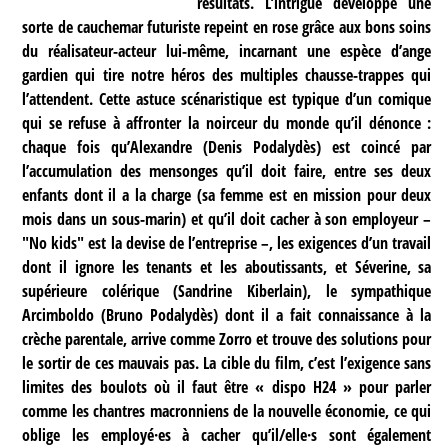
résultats. L’intrigue développe une
sorte de cauchemar futuriste repeint en rose grâce aux bons soins
du réalisateur-acteur lui-même, incarnant une espèce d’ange
gardien qui tire notre héros des multiples chausse-trappes qui
l’attendent. Cette astuce scénaristique est typique d’un comique
qui se refuse à affronter la noirceur du monde qu’il dénonce :
chaque fois qu’Alexandre (Denis Podalydès) est coincé par
l’accumulation des mensonges qu’il doit faire, entre ses deux
enfants dont il a la charge (sa femme est en mission pour deux
mois dans un sous-marin) et qu’il doit cacher à son employeur –
"No kids" est la devise de l’entreprise –, les exigences d’un travail
dont il ignore les tenants et les aboutissants, et Séverine, sa
supérieure colérique (Sandrine Kiberlain), le sympathique
Arcimboldo (Bruno Podalydès) dont il a fait connaissance à la
crèche parentale, arrive comme Zorro et trouve des solutions pour
le sortir de ces mauvais pas. La cible du film, c’est l’exigence sans
limites des boulots où il faut être « dispo H24 » pour parler
comme les chantres macronniens de la nouvelle économie, ce qui
oblige les employé·es à cacher qu’il/elle·s sont également