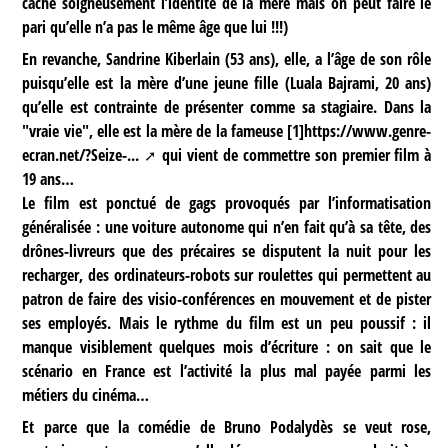
cache soigneusement l’identité de la mère mais on peut faire le
pari qu’elle n’a pas le même âge que lui !!!)
En revanche, Sandrine Kiberlain (53 ans), elle, a l’âge de son rôle
puisqu’elle est la mère d’une jeune fille (Luala Bajrami, 20 ans)
qu’elle est contrainte de présenter comme sa stagiaire. Dans la
"vraie vie", elle est la mère de la fameuse
[
1
]
https://www.genre-
ecran.net/?Seize-...
qui vient de commettre son premier film à
19 ans…
Le film est ponctué de gags provoqués par l’informatisation
généralisée : une voiture autonome qui n’en fait qu’à sa tête, des
drônes-livreurs que des précaires se disputent la nuit pour les
recharger, des ordinateurs-robots sur roulettes qui permettent au
patron de faire des visio-conférences en mouvement et de pister
ses employés. Mais le rythme du film est un peu poussif : il
manque visiblement quelques mois d’écriture : on sait que le
scénario en France est l’activité la plus mal payée parmi les
métiers du cinéma…
Et parce que la comédie de Bruno Podalydès se veut rose,