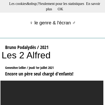
Les cookies&nbsp;?Seulement pour les statistiques
En savoir
☰ Menu
plus
OK
Films en salle
Films récents
♀ le genre & l’écran ♂
Séries
Films -TV/plates-formes
Classique
Publications
Bruno Podalydès / 2021
Tribunes
Les 2 Alfred
Bloc-notes
Archives
Actu : "La Nouvelle Vague"
Geneviève Sellier /
jeudi 1er juillet 2021
S’abonner à la Lettre !
Encore un père seul chargé d'enfants!