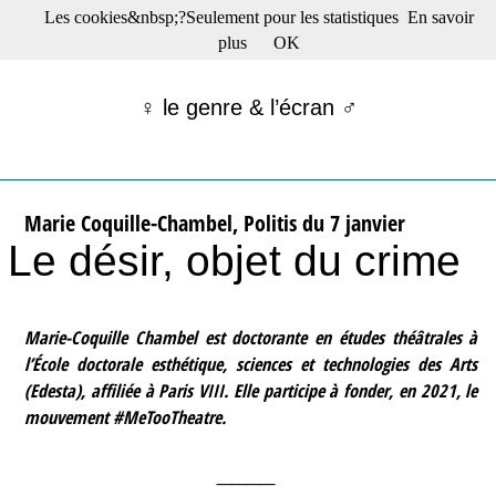
Les cookies&nbsp;?Seulement pour les statistiques
En savoir
☰ Menu
plus
OK
Films en salle
Films récents
♀ le genre & l’écran ♂
Séries
Films -TV/plates-formes
Classique
Publications
Marie Coquille-Chambel, Politis du 7 janvier
Tribunes
Le désir, objet du crime
Bloc-notes
Archives
Actu : "La Nouvelle Vague"
S’abonner à la Lettre !
Marie-Coquille Chambel est doctorante en études théâtrales à
l’École doctorale esthétique, sciences et technologies des Arts
(Edesta), affiliée à Paris VIII. Elle participe à fonder, en 2021, le
mouvement #MeTooTheatre.
____