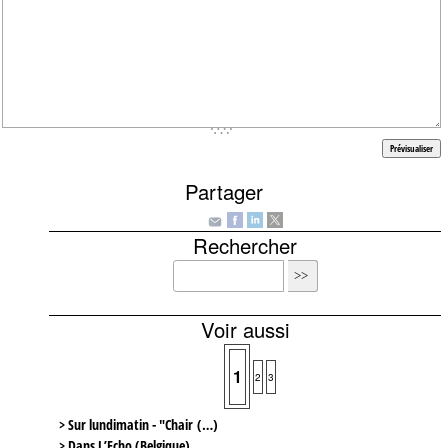
Partager
Rechercher
Voir aussi
1
2
3
> Sur lundimatin - "Chair (…)
> Dans L’Echo (Belgique)