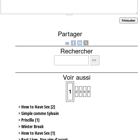
Partager
Rechercher
Voir aussi
1
2
3
4
5
> How to Have Sex [2]
> Simple comme Sylvain
> Priscilla [1]
> Winter Break
> How to Have Sex [1]
> Past Lives. Nos vies d’avant