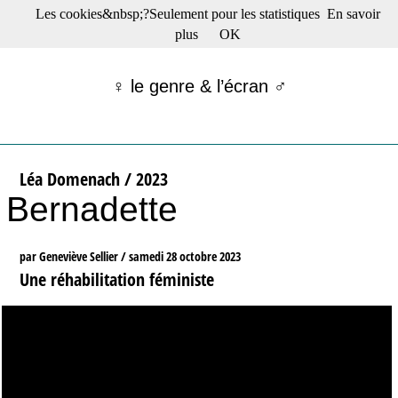
Les cookies&nbsp;?Seulement pour les statistiques
En savoir
☰ Menu
plus
OK
Films en salle
Films récents
♀ le genre & l’écran ♂
Séries
Films -TV/plates-formes
Classique
Publications
Léa Domenach / 2023
Tribunes
Bernadette
Bloc-notes
Archives
Actu : "La Nouvelle Vague"
par Geneviève Sellier /
samedi 28 octobre 2023
S’abonner à la Lettre !
Une réhabilitation féministe