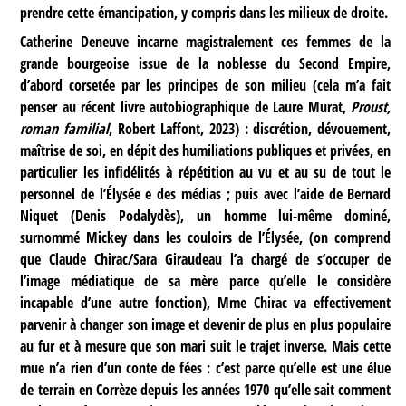
prendre cette émancipation, y compris dans les milieux de droite.
Catherine Deneuve incarne magistralement ces femmes de la
grande bourgeoise issue de la noblesse du Second Empire,
d’abord corsetée par les principes de son milieu (cela m’a fait
penser au récent livre autobiographique de Laure Murat,
Proust,
roman familial
, Robert Laffont, 2023) : discrétion, dévouement,
maîtrise de soi, en dépit des humiliations publiques et privées, en
particulier les infidélités à répétition au vu et au su de tout le
personnel de l’Élysée e des médias ; puis avec l’aide de Bernard
Niquet (Denis Podalydès), un homme lui-même dominé,
surnommé Mickey dans les couloirs de l’Élysée, (on comprend
que Claude Chirac/Sara Giraudeau l’a chargé de s’occuper de
l’image médiatique de sa mère parce qu’elle le considère
incapable d’une autre fonction), Mme Chirac va effectivement
parvenir à changer son image et devenir de plus en plus populaire
au fur et à mesure que son mari suit le trajet inverse. Mais cette
mue n’a rien d’un conte de fées : c’est parce qu’elle est une élue
de terrain en Corrèze depuis les années 1970 qu’elle sait comment