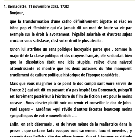
1.
Bernadette,
11 novembre 2023, 17:02
Bonjour,
que la transformation d’une catho définitivement bigotte et réac en
icône pop et féministe qui n’a jamais dit un mot de toute sa vie par
exemple sur le droit à avortement, l’égalité salariale et d’autres sujets
cruciaux vous satisfasse, c’est votre droit le plus absolu .
Qu’on lui attribue un sens politique incroyable parce que , comme la
majorité de la classe politique et des citoyens français, elle se doutait bien
que la dissolution était une idée stupide, relève d’une naïveté
attendrissante et montre que les deux auteures du film manquent
cruellement de culture politique historique de l’époque considérée .
Mais que vous magnifiez à ce point le doc complaisant voire servile de
France 2 ( qui soit dit en passant n’a pas inspiré Lea Domenach, puisqu’il
est forcément postérieur à l’écriture du film de fiction ) est pour le moins
cocasse . Vous devriez plutôt voir ou revoir et conseiller le doc de John-
Paul Lepers « Madâme »qui révèle d’autres facettes beaucoup moins
sympathiques de votre nouvelle idole ….
Enfin, on sait désormais , et de l’aveu même de la realisatrice dans la
presse , que certains faits évoqués sont carrément faux et inventés , y
compris dans l’affaire dite des pièces jaunes. Quant à tourner en ridicule