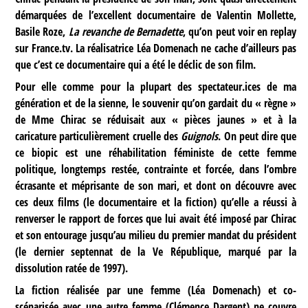
démarquées de l’excellent documentaire de Valentin Mollette,
Basile Roze,
La revanche de Bernadette
, qu’on peut voir en replay
sur France.tv. La réalisatrice Léa Domenach ne cache d’ailleurs pas
que c’est ce documentaire qui a été le déclic de son film.
Pour elle comme pour la plupart des spectateur.ices de ma
génération et de la sienne, le souvenir qu’on gardait du « règne »
de Mme Chirac se réduisait aux « pièces jaunes » et à la
caricature particulièrement cruelle des
Guignols
. On peut dire que
ce biopic est une réhabilitation féministe de cette femme
politique, longtemps restée, contrainte et forcée, dans l’ombre
écrasante et méprisante de son mari, et dont on découvre avec
ces deux films (le documentaire et la fiction) qu’elle a réussi à
renverser le rapport de forces que lui avait été imposé par Chirac
et son entourage jusqu’au milieu du premier mandat du président
(le dernier septennat de la Ve République, marqué par la
dissolution ratée de 1997).
La fiction réalisée par une femme (Léa Domenach) et co-
scénarisée avec une autre femme (Clémence Dargent) ne couvre