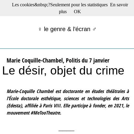
Les cookies&nbsp;?Seulement pour les statistiques
En savoir
☰ Menu
plus
OK
Films en salle
Films récents
♀ le genre & l’écran ♂
Séries
Films -TV/plates-formes
Classique
Publications
Marie Coquille-Chambel, Politis du 7 janvier
Tribunes
Le désir, objet du crime
Bloc-notes
Archives
Actu : "La Nouvelle Vague"
S’abonner à la Lettre !
Marie-Coquille Chambel est doctorante en études théâtrales à
l’École doctorale esthétique, sciences et technologies des Arts
(Edesta), affiliée à Paris VIII. Elle participe à fonder, en 2021, le
mouvement #MeTooTheatre.
____