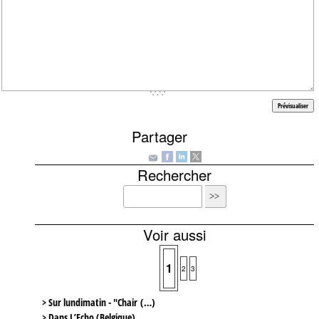
Partager
Rechercher
Voir aussi
1
2
3
> Sur lundimatin - "Chair (…)
> Dans L’Echo (Belgique)