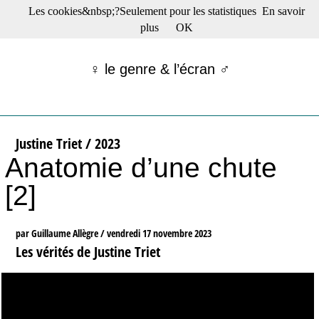
Les cookies&nbsp;?Seulement pour les statistiques
En savoir
☰ Menu
plus
OK
Films en salle
Films récents
♀ le genre & l’écran ♂
Séries
Films -TV/plates-formes
Classique
Publications
Justine Triet / 2023
Tribunes
Anatomie d’une chute
Bloc-notes
Archives
[2]
Actu : "La Nouvelle Vague"
S’abonner à la Lettre !
par Guillaume Allègre /
vendredi 17 novembre 2023
Les vérités de Justine Triet