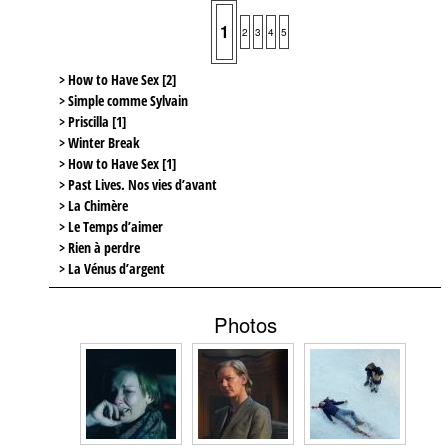
1
2
3
4
5
> How to Have Sex [2]
> Simple comme Sylvain
> Priscilla [1]
> Winter Break
> How to Have Sex [1]
> Past Lives. Nos vies d’avant
> La Chimère
> Le Temps d’aimer
> Rien à perdre
> La Vénus d’argent
Photos