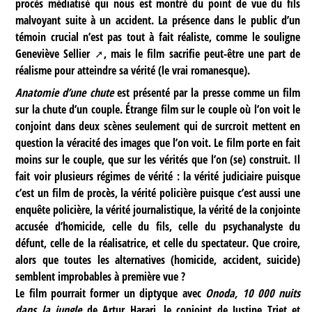
procès médiatisé qui nous est montré du point de vue du fils
malvoyant suite à un accident. La présence dans le public d’un
témoin crucial n’est pas tout à fait réaliste, comme le souligne
Geneviève Sellier
, mais le film sacrifie peut-être une part de
réalisme pour atteindre sa vérité (le vrai romanesque).
Anatomie d’une chute
est présenté par la presse comme un film
sur la chute d’un couple. Étrange film sur le couple où l’on voit le
conjoint dans deux scènes seulement qui de surcroit mettent en
question la véracité des images que l’on voit. Le film porte en fait
moins sur le couple, que sur les vérités que l’on (se) construit. Il
fait voir plusieurs régimes de vérité : la vérité judiciaire puisque
c’est un film de procès, la vérité policière puisque c’est aussi une
enquête policière, la vérité journalistique, la vérité de la conjointe
accusée d’homicide, celle du fils, celle du psychanalyste du
défunt, celle de la réalisatrice, et celle du spectateur. Que croire,
alors que toutes les alternatives (homicide, accident, suicide)
semblent improbables à première vue ?
Le film pourrait former un diptyque avec
Onoda, 10 000 nuits
dans la jungle
de Artur Harari, le conjoint de Justine Triet et